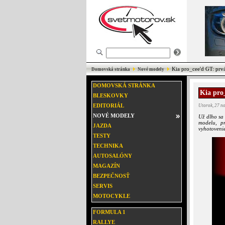
Kia pro_cee'd GT: prvá
Domovská stránka
Nové modely
DOMOVSKÁ STRÁNKA
Kia pro
BLESKOVKY
EDITORIÁL
Utorok, 27 n
NOVÉ MODELY
Už dlho sa 
modelu, p
JAZDA
vyhotoveni
TESTY
TECHNIKA
AUTOSALÓNY
MAGAZÍN
BEZPEČNOSŤ
SERVIS
MOTOCYKLE
FORMULA 1
RALLYE