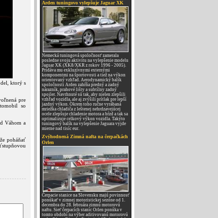
Arden tuningovo vylepšuje Jaguar XK
Nemecká tuningová spoločnosť zamerala
posledne svoju aktivitu na vylepšenie modelu
Jaguar XK (XK8/XKR z rokov 1996 - 2005).
Pridáva mu exkluzívnymi externými
komponentmi na športovosti a tiež na výkon
orientovaný vzhľad. Aerodynamický balík
del, ktorý s
spoločnosti Arden zahŕňa predný a zadný
nárazník, prahové lišty a subtílny zadný
spojler. Navrhnuté sú tak, aby nielen zlepšili
voľnená pre
vzhľad vozidla, ale aj zvýšili prítlak pre lepší
jazdný výkon. Okrem toho ručne vyrábaná
tomobil so
mriežka chladiča z leštenej nehrdzavejúcej
ocele zlepšuje chladenie motora a bŕzd a tak sa
optimalizuje celkový výkon vozidla. Takýto
nad Váhom a
tuningový balík na vylepšenie Jaguara vyjde
mierne nad tisíc eur.
Zvýhodnená Zimná nafta na čerpačkách
 že poháňať
Orlen
sťstupňovou
Čerpacie stanice na Slovensku majú povinnosť
ponúkať v zimnej motoristickej sezóne od 1.
decembra do 28. februára zimnú motorovú
naftu. Sieť čerpacích staníc Orlen ponúka v
tomto období na výber aditivovanú motorovú