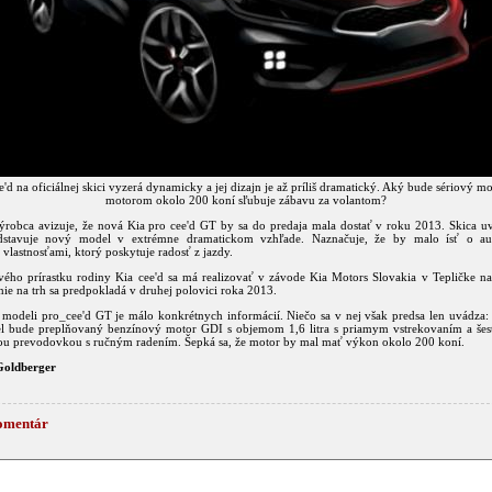
'd na oficiálnej skici vyzerá dynamicky a jej dizajn je až príliš dramatický. Aký bude sériový mo
motorom okolo 200 koní sľubuje zábavu za volantom?
ýrobca avizuje, že nová Kia pro cee'd GT by sa do predaja mala dostať v roku 2013. Skica u
dstavuje nový model v extrémne dramatickom vzhľade. Naznačuje, že by malo ísť o au
vlastnosťami, ktorý poskytuje radosť z jazdy.
ého prírastku rodiny Kia cee'd sa má realizovať v závode Kia Motors Slovakia v Tepličke 
ie na trh sa predpokladá v druhej polovici roka 2013.
 modeli pro_cee'd GT je málo konkrétnych informácií. Niečo sa v nej však predsa len uvádza:
 bude preplňovaný benzínový motor GDI s objemom 1,6 litra s priamym vstrekovaním a še
u prevodovkou s ručným radením. Šepká sa, že motor by mal mať výkon okolo 200 koní.
Goldberger
omentár