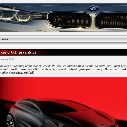
 skica
_cee'd GT: prvá skica
ovember 2012
hovorí o výkonnej verzii modelu cee'd. Po tom, čo automobilka pustila do sveta prvú skicu pr
ríchod nového trojdverového modelu pro_cee'd naberá jasnejšie kontúry. Bude mať však 
e takto dramatický vzhľad?