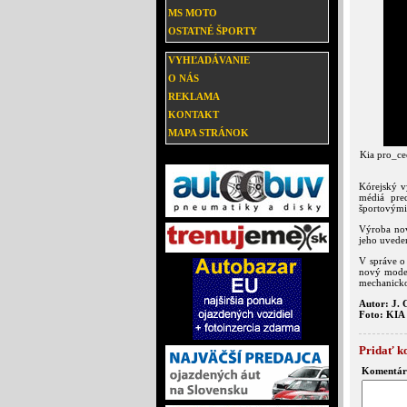
MS MOTO
OSTATNÉ ŠPORTY
VYHĽADÁVANIE
O NÁS
REKLAMA
KONTAKT
MAPA STRÁNOK
Kia pro_cee
Kórejský v
médiá pre
športovými 
Výroba nov
jeho uveden
V správe o
nový model
mechanicko
Autor: J. 
Foto: KIA
Pridať k
Komentár