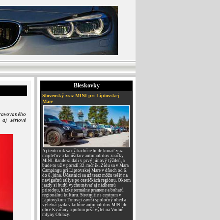
Bleskovky
Slovenský zraz MINI pri Liptovskej
Mare
ipravovaného
aj sériové
Aj tento rok sa už tradične bude konať zraz
majiteľov a fanúšikov automobilov značky
MINI. Rande si dali v prvý júnový týždeň, a
bude to už v poradí 32. ročník. Zídu sa v Mara
Campingu pri Liptovskej Mare v dňoch od 6.
do 8. júna. Účastníci sa už teraz môžu tešiť na
navigačnú rallye po cestičkách regiónu. Okrem
jazdy si budú vychutnávať aj nádhernú
prírodou, blízke termálne pramene a bohatú
regionálnu kultúru. Stretnutie s centrom v
Liptovskom Trnovci zavŕši spoločný obed a
výletná jazda v kolóne automobilov MINI do
obce Kvačany a potom peší výlet na Vodné
mlyny Oblazy.