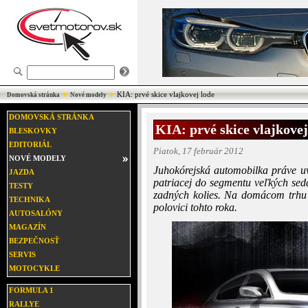
KIA: prvé skice vlajkovej lode
Domovská stránka
Nové modely
DOMOVSKÁ STRÁNKA
KIA: prvé skice vlajkovej
BLESKOVKY
EDITORIÁL
Piatok, 17 február 2012
NOVÉ MODELY
Juhokórejská automobilka práve uvo
JAZDA
patriacej do segmentu veľkých se
TESTY
zadných kolies. Na domácom trhu 
TECHNIKA
polovici tohto roka.
AUTOSALÓNY
MAGAZÍN
BEZPEČNOSŤ
SERVIS
MOTOCYKLE
FORMULA 1
RALLYE