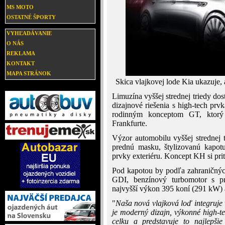
MS MOTO
OSTATNÉ ŠPORTY
VYHĽADÁVANIE
O NÁS
REKLAMA
KONTAKT
MAPA STRÁNOK
Skica vlajkovej lode Kia ukazuje,
Limuzína vyššej strednej triedy do
dizajnové riešenia s high-tech prv
rodinným konceptom GT, ktorý 
Frankfurte.
Výzor automobilu vyššej strednej t
prednú masku, štylizovanú kapot
prvky exteriéru. Koncept KH si pri
Pod kapotou by podľa zahraničnýc
GDI, benzínový turbomotor s p
najvyšší výkon 395 koní (291 kW) a
"
Naša nová vlajková loď integruje 
je moderný dizajn, výkonné high-t
celku a predstavuje to najlepši