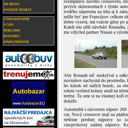
exemplárov nového crossoveru, mo
MS MOTO
prvých skúsenostiach s týmto aut
OSTATNÉ ŠPORTY
tvrdého súperenia na trhu aj k nám
môže byť pre Francúzov celkom sl
VYHĽADÁVANIE
dobre vyzerá, má vzácne gény po pr
O NÁS
Kabát mu ušili návrhári Renaultu,
REKLAMA
mu vdýchol partner Nissan a výrob
KONTAKT
MAPA STRÁNOK
Aby Renault nič neskrýval a odkry
novinárov nachystal do prostredia,
ho kúsok od našich hraníc, za o
rokmi vyrástol krásny areál na trén
teréne. Tu sme si na vlastnej koži
dokáže.
Automobil s rázvorom náprav 269 
cm. Nový crossover stojí na platf
riešenie prednej nápravy so 
viacprvkovej zadnej nápravy. 