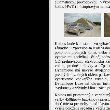
automatickou prevodovkou. Výkonn
kolies (4WD) a 6stupňovým manuá
Koleos bude k dostaniu vo výba
základnej Expression sa Koleos do
pohonom predných kolies alebo s
výbave mu nechýbajú čelné, bočné 
CD prehrávačom, elektronická kar
volant, predné hmlovky a 17palco
Dynamique má navyše dvojzónovú 
predných o zadných okien, parkova
vyhrievanie vonkajších zrkadiel
Dynamique Luxe má okrem iného 
svetlomety a vývody klimatizácie p
Koleos má priestranný a variabilný
veľký 450litrový batožinový priest
dosť miesta pre nohy i nad hlavou.
vyššie položené sedadlá a väčšie 