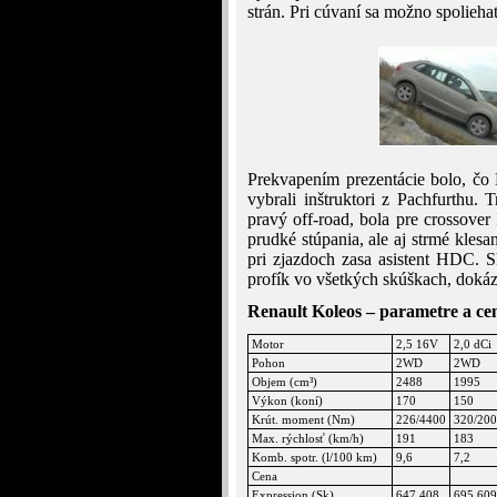
strán. Pri cúvaní sa možno spolieha
Prekvapením prezentácie bolo, čo 
vybrali inštruktori z Pachfurthu.
pravý off-road, bola pre crossove
prudké stúpania, ale aj strmé klesa
pri zjazdoch zasa asistent HDC. S
profík vo všetkých skúškach, dokáz
Renault Koleos – parametre a ce
Motor
2,5 16V
2,0 dCi
Pohon
2WD
2WD
Objem (cm³)
2488
1995
Výkon (koní)
170
150
Krút. moment (Nm)
226/4400
320/20
Max. rýchlosť (km/h)
191
183
Komb. spotr. (l/100 km)
9,6
7,2
Cena
Expression (Sk)
647 408
695 609