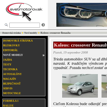
Koleos: crossover Renaulta
Domovská stránka
Nové modely
DOMOVSKÁ STRÁNKA
Koleos: crossover Renaul
BLESKOVKY
EDITORIÁL
Piatok, 19 september 2008
NOVÉ MODELY
Trieda automobilov SUV sa už dlhší 
JAZDA
narastá. K tradičným výrobcom pr
TESTY
vypadnúť. Pozadu nechcel zostať an
TECHNIKA
AUTOSALÓNY
MAGAZÍN
BEZPEČNOSŤ
SERVIS
MOTOCYKLE
FORMULA 1
Cieľom Koleosu bude odkrojiť pre
RALLYE