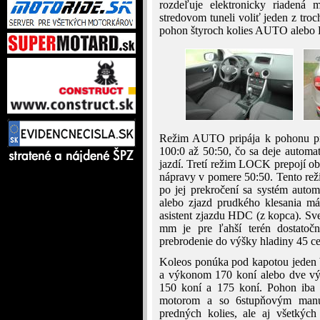
rozdeľuje elektronicky riadená
stredovom tuneli voliť jeden z tr
pohon štyroch kolies AUTO aleb
Režim AUTO pripája k pohonu pre
100:0 až 50:50, čo sa deje automa
jazdí. Tretí režim LOCK prepojí o
nápravy v pomere 50:50. Tento rež
po jej prekročení sa systém auto
alebo zjazd prudkého klesania má
asistent zjazdu HDC (z kopca). Sv
mm je pre ľahší terén dostatoč
prebrodenie do výšky hladiny 45 ce
Koleos ponúka pod kapotou jeden b
a výkonom 170 koní alebo dve vý
150 koní a 175 koní. Pohon iba
motorom a so 6stupňovým manu
predných kolies, ale aj všetkýc