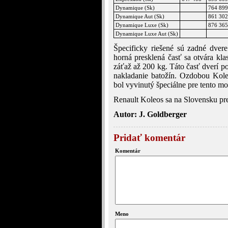
Dynamique (Sk)
764 899
Dynamique Aut (Sk)
861 302
Dynamique Luxe (Sk)
876 365
Dynamique Luxe Aut (Sk)
Špecificky riešené sú zadné dvere
horná presklená časť sa otvára kla
záťaž až 200 kg. Táto časť dverí p
nakladanie batožín. Ozdobou Kole
bol vyvinutý špeciálne pre tento m
Renault Koleos sa na Slovensku pr
Autor: J. Goldberger
Pridať komentár
Komentár
Meno