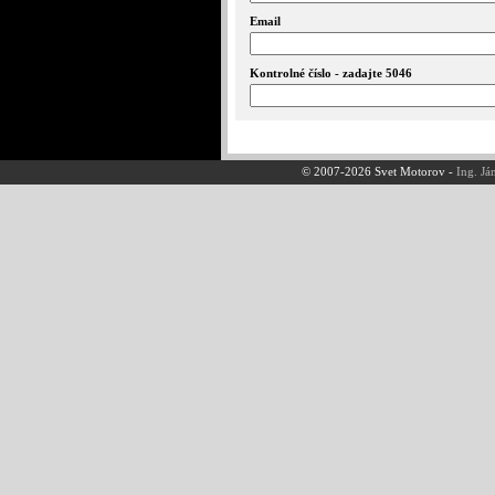
Email
Kontrolné číslo - zadajte 5046
© 2007-2026 Svet Motorov -
Ing. Já