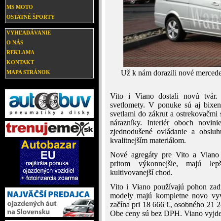
MS MOTO
OSTATNÉ ŠPORTY
VYHĽADÁVANIE
O NÁS
REKLAMA
KONTAKT
Už k nám dorazili nové mercedes
MAPA STRÁNOK
Vito i Viano dostali novú tvár
svetlomety. V ponuke sú aj bixe
svetlami do zákrut a ostrekovačmi 
nárazníky. Interiér oboch novin
zjednodušené ovládanie a obsluhu
kvalitnejším materiálom.
Nové agregáty pre Vito a Viano s
pritom výkonnejšie, majú lep
kultivovanejší chod.
Vito i Viano používajú pohon zad
modely majú kompletne novo vyv
začína pri 18 666 €, osobného 21 
Obe ceny sú bez DPH. Viano vyjde