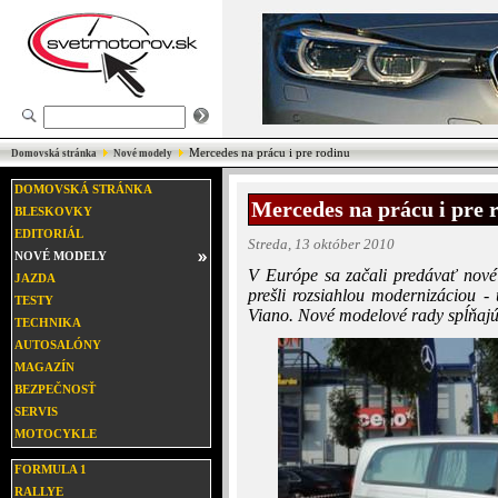
Mercedes na prácu i pre rodinu
Domovská stránka
Nové modely
DOMOVSKÁ STRÁNKA
Mercedes na prácu i pre 
BLESKOVKY
EDITORIÁL
Streda, 13 október 2010
NOVÉ MODELY
V Európe sa začali predávať nové
JAZDA
prešli rozsiahlou modernizáciou - 
TESTY
Viano. Nové modelové rady spĺňaj
TECHNIKA
AUTOSALÓNY
MAGAZÍN
BEZPEČNOSŤ
SERVIS
MOTOCYKLE
FORMULA 1
RALLYE