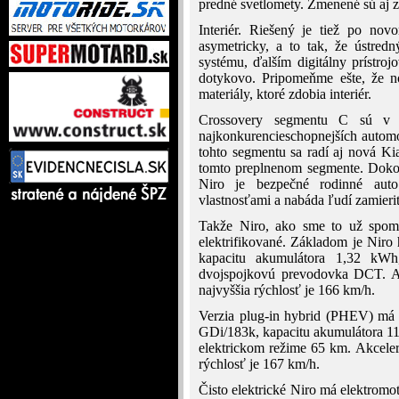
predné svetlomety. Zmenené sú aj za
Interiér. Riešený je tiež po nov
asymetricky, a to tak, že ústred
systému, ďalším digitálny prístroj
dotykovo. Pripomeňme ešte, že n
materiály, ktoré zdobia interiér.
Crossovery segmentu C sú v s
najkonkurencieschopnejších automo
tohto segmentu sa radí aj nová Ki
tomto preplnenom segmente. Dokon
Niro je bezpečné rodinné aut
vlastnosťami a nabáda ľudí zamieriť 
Takže Niro, ako sme to už spome
elektrifikované. Základom je Nir
kapacitu akumulátora 1,32 kW
dvojspojkovú prevodovka DCT. A
najvyššia rýchlosť je 166 km/h.
Verzia plug-in hybrid (PHEV) má 
GDi/183k, kapacitu akumulátora 11
elektrickom režime 65 km. Akceler
rýchlosť je 167 km/h.
Čisto elektrické Niro má elektro