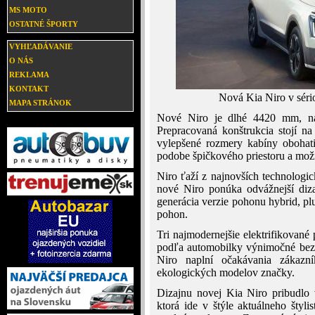
MS MOTO
OSTATNÉ ŠPORTY
VYHĽADÁVANIE
O NÁS
REKLAMA
KONTAKT
Nová Kia Niro v séri
MAPA STRÁNOK
Nové Niro je dlhé 4420 mm, n
Prepracovaná konštrukcia stojí n
vylepšené rozmery kabíny obohatil
podobe špičkového priestoru a mož
Niro ťaží z najnovších technologi
nové Niro ponúka odvážnejší diza
generácia verzie pohonu hybrid, plu
pohon.
Tri najmodernejšie elektrifikované 
podľa automobilky výnimočné bezp
Niro naplní očakávania zákazní
ekologických modelov značky.
Dizajnu novej Kia Niro pribudlo v
ktorá ide v štýle aktuálneho štyl