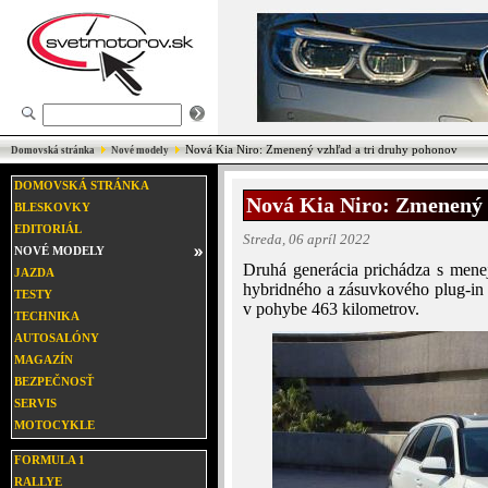
Nová Kia Niro: Zmenený vzhľad a tri druhy pohonov
Domovská stránka
Nové modely
DOMOVSKÁ STRÁNKA
Nová Kia Niro: Zmenený 
BLESKOVKY
EDITORIÁL
Streda, 06 apríl 2022
NOVÉ MODELY
Druhá generácia prichádza s me
JAZDA
hybridného a zásuvkového plug-in h
TESTY
v pohybe 463 kilometrov.
TECHNIKA
AUTOSALÓNY
MAGAZÍN
BEZPEČNOSŤ
SERVIS
MOTOCYKLE
FORMULA 1
RALLYE