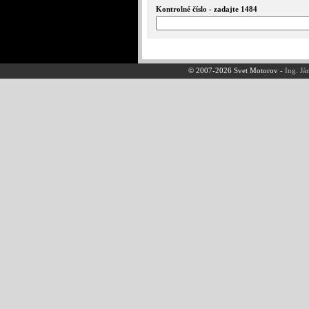
Kontrolné číslo - zadajte 1484
© 2007-2026 Svet Motorov -
Ing. Já