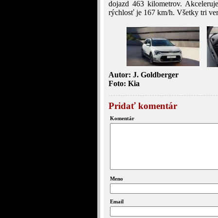
dojazd 463 kilometrov. Akceleruj
rýchlosť je 167 km/h. Všetky tri ve
Autor: J. Goldberger
Foto: Kia
Pridať komentár
Komentár
Meno
Email