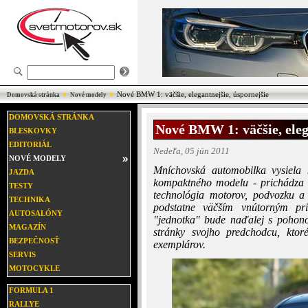
Nové BMW 1: väčšie, elegantnejšie, úspornejšie
Domovská stránka
Nové modely
DOMOVSKÁ STRÁNKA
Nové BMW 1: väčšie, eleg
BLESKOVKY
EDITORIÁL
Nedeľa, 05 jún 2011
NOVÉ MODELY
Mníchovská automobilka vysiela
JAZDA
kompaktného modelu - prichádza
TESTY
technológia motorov, podvozku a 
TECHNIKA
podstatne väčším vnútorným pr
AUTOSALÓNY
"jednotka" bude naďalej s pohonom
MAGAZÍN
stránky svojho predchodcu, kto
BEZPEČNOSŤ
exemplárov.
SERVIS
MOTOCYKLE
FORMULA 1
RALLYE