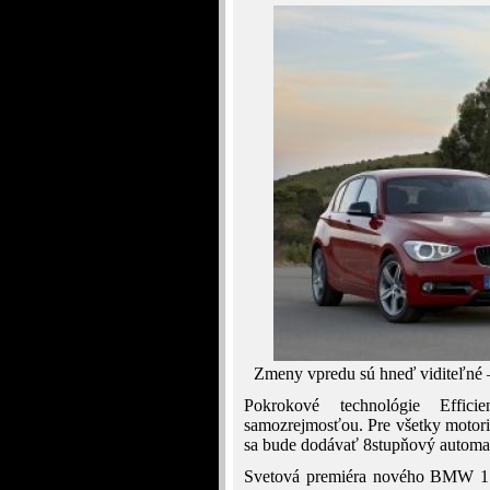
Zmeny vpredu sú hneď viditeľné –
Pokrokové technológie Eff
samozrejmosťou. Pre všetky motori
sa bude dodávať 8stupňový automa
Svetová premiéra nového BMW 1 s