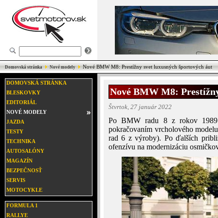
Nové BMW M8: Prestížny svet luxusných športových áut
Domovská stránka
Nové modely
DOMOVSKÁ STRÁNKA
Nové BMW M8: Prestížny 
BLESKOVKY
EDITORIÁL
Štvrtok, 27 január 2022
NOVÉ MODELY
Po BMW radu 8 z rokov 1989 a
JAZDA
pokračovaním vrcholového modelu
TESTY
rad 6 z výroby). Po ďalších prib
TECHNIKA
ofenzívu na modernizáciu osmičkovéh
AUTOSALÓNY
MAGAZÍN
BEZPEČNOSŤ
SERVIS
MOTOCYKLE
FORMULA 1
RALLYE