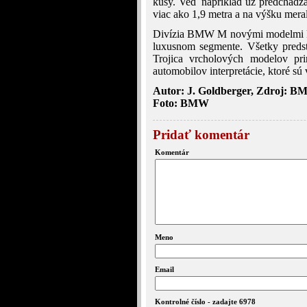
kusy. Veď napríklad už predchádza
viac ako 1,9 metra a na výšku meral
Divízia BMW M novými modelmi kup
luxusnom segmente. Všetky pred
Trojica vrcholových modelov pri
automobilov interpretácie, ktoré s
Autor: J. Goldberger, Zdroj: 
Foto: BMW
Pridať komentár
Komentár
Meno
Email
Kontrolné číslo - zadajte 6978