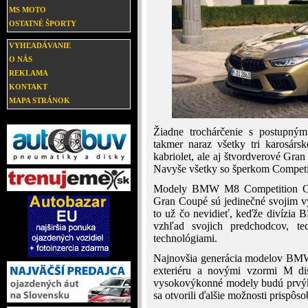
MS MOTO
OSTATNÉ ŠPORTY
VYHĽADÁVANIE
O NÁS
REKLAMA
KONTAKT
MAPA STRÁNOK
Žiadne trochárčenie s postupný
takmer naraz všetky tri karosárs
kabriolet, ale aj štvordverové Gra
Navyše všetky so šperkom Competiti
Modely BMW M8 Competition Co
Gran Coupé sú jedinečné svojim 
to už čo nevidieť, keďže divízia
vzhľad svojich predchodcov, te
technológiami.
Najnovšia generácia modelov BMW
exteriéru a novými vzormi M dis
vysokovýkonné modely budú prvýkr
sa otvorili ďalšie možnosti prispôs