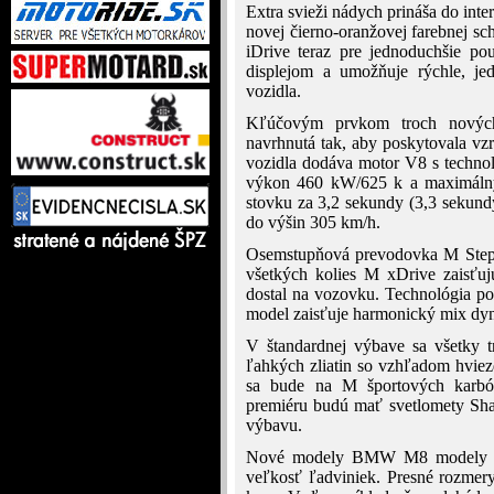
Extra svieži nádych prináša do int
novej čierno-oranžovej farebnej 
iDrive teraz pre jednoduchšie po
displejom a umožňuje rýchle, jed
vozidla.
Kľúčovým prvkom troch nových
navrhnutá tak, aby poskytovala vzr
vozidla dodáva motor V8 s techno
výkon 460 kW/625 k a maximálny
stovku za 3,2 sekundy (3,3 sekund
do výšin 305 km/h.
Osemstupňová prevodovka M Steptr
všetkých kolies M xDrive zaisťuj
dostal na vozovku. Technológia p
model zaisťuje harmonický mix dyna
V štandardnej výbave sa všetky 
ľahkých zliatin so vzhľadom hviez
sa bude na M športových karbón
premiéru budú mať svetlomety Shad
výbavu.
Nové modely BMW M8 modely maj
veľkosť ľadviniek. Presné rozmer