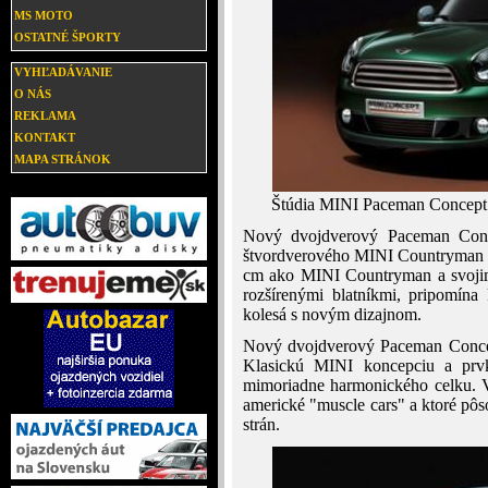
MS MOTO
OSTATNÉ ŠPORTY
VYHĽADÁVANIE
O NÁS
REKLAMA
KONTAKT
MAPA STRÁNOK
Štúdia MINI Paceman Concept sa
Nový dvojdverový Paceman Conce
štvordverového MINI Countryman s
cm ako MINI Countryman a svojim
rozšírenými blatníkmi, pripomín
kolesá s novým dizajnom.
Nový dvojdverový Paceman Concep
Klasickú MINI koncepciu a pr
mimoriadne harmonického celku. V
americké "muscle cars" a ktoré pô
strán.