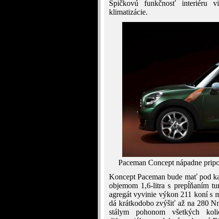
Špičkovú funkčnosť interiéru v
klimatizácie.
Paceman Concept nápadne prip
Koncept Paceman bude mať pod ka
objemom 1,6-litra s prepĺňaním tu
agregát vyvinie výkon 211 koní s
dá krátkodobo zvýšiť až na 280 N
stálym pohonom všetkých koli