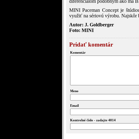
diferenciálom podobným ako má 
MINI Paceman Concept je štúdiou,
využiť na sériovú výrobu. Najskôr 
Autor: J. Goldberger
Foto: MINI
Pridať komentár
Komentár
Meno
Email
Kontrolné číslo - zadajte 4014