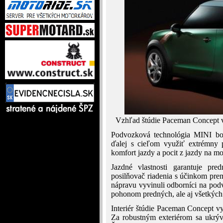
Vzhľad štúdie Paceman Concept 
Podvozková technológia MINI bol
ďalej s cieľom využiť extrémny 
komfort jazdy a pocit z jazdy na m
Jazdné vlastnosti garantuje pr
posilňovač riadenia s účinkom pre
nápravu vyvinuli odborníci na po
pohonom predných, ale aj všetkých 
Interiér štúdie Paceman Concept vy
Za robustným exteriérom sa ukrýv