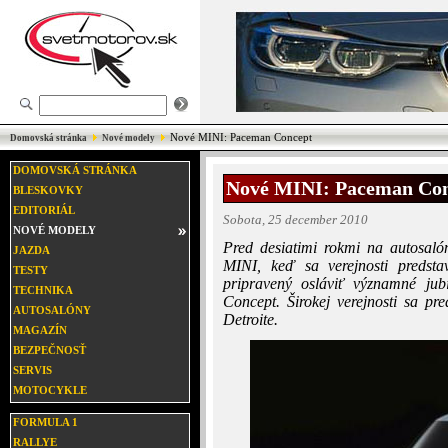
Nové MINI: Paceman Concept
Domovská stránka
Nové modely
DOMOVSKÁ STRÁNKA
Nové MINI: Paceman Co
BLESKOVKY
EDITORIÁL
Sobota, 25 december 2010
NOVÉ MODELY
Pred desiatimi rokmi na autosaló
JAZDA
MINI, keď sa verejnosti predst
TESTY
pripravený osláviť významné ju
TECHNIKA
Concept. Širokej verejnosti sa pr
AUTOSALÓNY
Detroite.
MAGAZÍN
BEZPEČNOSŤ
SERVIS
MOTOCYKLE
FORMULA 1
RALLYE