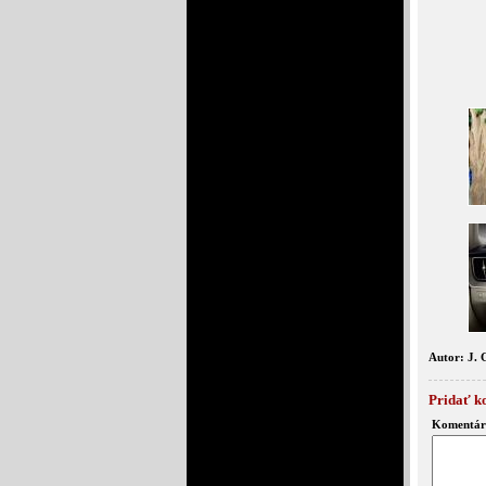
Autor: J. 
Pridať k
Komentár