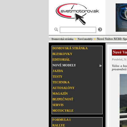
Nové Volvo XC60: Spo
Domovská stránka
Nové modely
DOMOVSKÁ STRÁNKA
Nové Vo
BLESKOVKY
EDITORIÁL
Pondelok, 26
NOVÉ MODELY
Volvo a bez
prostrední
JAZDA
TESTY
TECHNIKA
AUTOSALÓNY
MAGAZÍN
BEZPEČNOSŤ
SERVIS
MOTOCYKLE
FORMULA 1
RALLYE