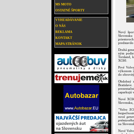
MS MOTO
OSTATNÉ ŠPORTY
VYHĽADÁVANIE
O NÁS
REKLAMA
Nový špor
Slovensku 
KONTAKT
priestoroc
predstavil
MAPA STRÁNOK
Druhá gene
ným podiel
Torsland, 
XC60.
Prvé Volvo
výkonom 2
do obrovit
Obdobný m
Bratislave.
prezentačné
zaparkujú v
Nové XC60 
Slovensku, 
"Volvo XC
bezpečnostn
nová gener
prémiového
na Slovens
Nové Volvo