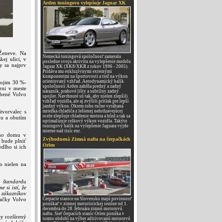
Arden tuningovo vylepšuje Jaguar XK
Ženeve. Na
Nemecká tuningová spoločnosť zamerala
ej ulici, v
posledne svoju aktivitu na vylepšenie modelu
y sa najprv
Jaguar XK (XK8/XKR z rokov 1996 - 2005).
Pridáva mu exkluzívnymi externými
komponentmi na športovosti a tiež na výkon
orientovaný vzhľad. Aerodynamický balík
vojim 30 %-
spoločnosti Arden zahŕňa predný a zadný
rni v meste
nárazník, prahové lišty a subtílny zadný
obené Volvo
spojler. Navrhnuté sú tak, aby nielen zlepšili
vzhľad vozidla, ale aj zvýšili prítlak pre lepší
jazdný výkon. Okrem toho ručne vyrábaná
tvorvalec s
mriežka chladiča z leštenej nehrdzavejúcej
ocele zlepšuje chladenie motora a bŕzd a tak sa
u a obutím
optimalizuje celkový výkon vozidla. Takýto
tuningový balík na vylepšenie Jaguara vyjde
mierne nad tisíc eur.
vho domu v
Zvýhodnená Zimná nafta na čerpačkách
i bude plniť
Orlen
edlho si ich
o nielen na
 štandardu
 si istí, že
 zákazníkov
načky Volvo
Čerpacie stanice na Slovensku majú povinnosť
ponúkať v zimnej motoristickej sezóne od 1.
decembra do 28. februára zimnú motorovú
naftu. Sieť čerpacích staníc Orlen ponúka v
y rozšírený
tomto období na výber aditivovanú motorovú