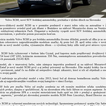
Volvo XC60, nové SUV švédskej automobilky, prichádza v týchto dňoch na Slovensko
tovo-úžitkový model XC60 sa v premiére predstavil v marci tohto roku na autosalóne v 
sa premiérovo uviedol pred pár dňami v Bratislave na nádvorí Mozartovho domu na Ventúrsk
h exkluzívnej reštaurácie Fach. Elegantné a technicky vyspelé nové SUV švédskej automobilk
o novinárom, v podvečer potom pozvaným hosťom.
rácia modelu Volvo XC60 je pre švédsku automobilku životne dôležitá, pretože už dlho je so s
om celosvetovo najpredávanejším modelom značky. Aj preto bol 28. apríl tohto roku v tová
kde sa nový model vyrába, významným dňom – z výrobnej linky zišlo totiž prvé sériovo vyr
 XC60 bolo vyhotovené v bielom laku Crystal, pod kapotou malo preplňovaný dvojlitrový š
54 koní (187 kW), krútiacim momentom 350 Nm, osemstupňovou automatickou prevodovko
ých pneumatík 255/45 R20.
odel, ale v tmavosivej farbe, nám zástupca importéra predstavil aj na nádvorí Mozarto
 Zatiaľ je nový model XC60 prvý a aj jediný privezený na Slovensko. Ešte nejaký krátky čas s
 povinnosti, zatiaľ čo na ďalšie už netrpezlivo čakajú zákazníci, ktorí si ich už objednali a on
o svojej garáži.
nadväzuje na pôvodný model z roku 2013, ktorý bol až doteraz bestsellerom značky Volv
ale aj najpredávanejším vozidlom svojej kategórie v rámci Európy.
60 bolo pre značku Volvo od svojho uvedenia na trh nosným modelom vďaka vysokému
ých prvkov, dizajnu a spoľahlivosti. Aj na slovenskom trhu bolo lídrom vo svojom segmente. Sme
ácia na platforme SPA a s novými motorizáciami bude opäť na čele v predaji a spokojnosti
 segmentu,"
povedal pri slovenskej premiére modelu XC60 Peter Linczényi, Brand Director z
ku.
 XC60 je vybavené množstvom nových technológií. Spomenieme prelomový systém City Safet