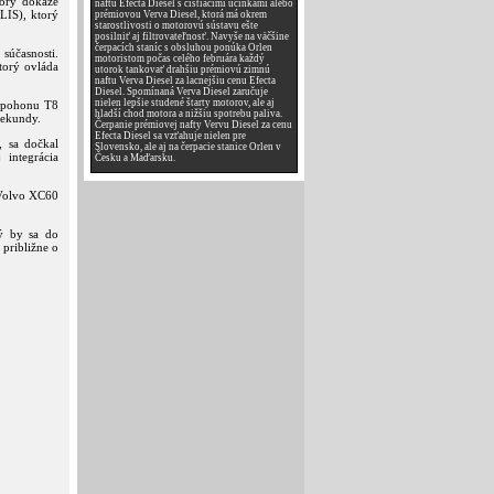
torý dokáže
naftu Efecta Diesel s čistiacimi účinkami alebo
LIS), ktorý
prémiovou Verva Diesel, ktorá má okrem
starostlivosti o motorovú sústavu ešte
posilniť aj filtrovateľnosť. Navyše na väčšine
čerpacích staníc s obsluhou ponúka Orlen
súčasnosti.
motoristom počas celého februára každý
torý ovláda
utorok tankovať drahšiu prémiovú zimnú
naftu Verva Diesel za lacnejšiu cenu Efecta
Diesel. Spomínaná Verva Diesel zaručuje
nielen lepšie studené štarty motorov, ale aj
m pohonu T8
hladší chod motora a nižšiu spotrebu paliva.
sekundy.
Čerpanie prémiovej nafty Vervu Diesel za cenu
Efecta Diesel sa vzťahuje nielen pre
, sa dočkal
Slovensko, ale aj na čerpacie stanice Orlen v
integrácia
Česku a Maďarsku.
 Volvo XC60
ý by sa do
približne o