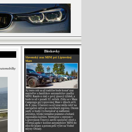
Bleskovky
Slovenský zraz MINI pri Liptovskej
Mare
 automobilky
Aj tento rok sa už tradične bude konať zraz
majiteľov a fanúšikov automobilov značky
MINI. Rande si dali v prvý júnový týždeň, a
bude to už v poradí 32. ročník. Zídu sa v Mara
Campingu pri Liptovskej Mare v dňoch od 6.
do 8. júna. Účastníci sa už teraz môžu tešiť na
navigačnú rallye po cestičkách regiónu. Okrem
jazdy si budú vychutnávať aj nádhernú
prírodou, blízke termálne pramene a bohatú
regionálnu kultúru. Stretnutie s centrom v
Liptovskom Trnovci zavŕši spoločný obed a
výletná jazda v kolóne automobilov MINI do
obce Kvačany a potom peší výlet na Vodné
mlyny Oblazy.