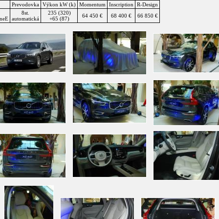
Prevodovka
Výkon kW (k)
Momentum
Inscription
R-Design
8st.
235 (320)
64 450 €
68 400 €
66 850 €
ineE
automatická
+65 (87)