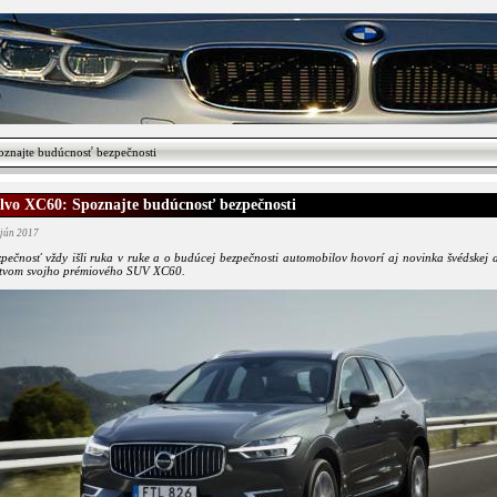
znajte budúcnosť bezpečnosti
lvo XC60: Spoznajte budúcnosť bezpečnosti
 jún 2017
pečnosť vždy išli ruka v ruke a o budúcej bezpečnosti automobilov hovorí aj novinka švédskej
ctvom svojho prémiového SUV XC60.