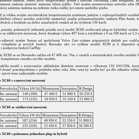
asistenta riadenia. Alebo nový bezpečnostný systém s názvom Oncoming Lane Mitigation, k
istenta riadenia zmierniť intenzitu čelnej zrážky. Tiež systém monitorovania mŕtveho uhla (B
kciu asistenta riadenia na zníženie rizika zrážky pri zmene jazdného pruhu.
 je vďaka svojím inovátorským bezpečnostným systémom jedným z najbezpečnejších vozidiel 
liteľnej výbavy ponúka pokročilý asistenčný systém poloautonómneho riadenia Pilot Assist, k
eleráciu a brzdenie na dobre označených cestách až do rýchlosti 130 km/h.
 ponuky pohonných jednotiek prináša nový model XC60 oceňovaný plug-in hybridný systé
e so zážihovým motorom, ktorý dosahuje výkon 407 koní a zrýchlenie z 0 na 100 km/h za 5,3 
-zábavný systém Sensus od spoločnosti Volvo Cars vrátane pripojených služieb pre vodiča
o vylepšenia aj nových funkcií. Rovnako ako vo vyššom modeli XC90 je k dispozícii aj 
 s podporou funkcií CarPlay.
u XC60 sa na Slovensku začína od 47 400 eur. Viac o cenách a motorizáciách nového modelu
v kompletnom cenníku nového modelu.
zahŕňa model s avizovaným základným dieselom motorom s výkonom 110 kW/150k, ktor
 dostať pravdepodobne v priebehu tohto roka. Jeho cena by mohla byť po dľa odhadov nižšia 
ur oproti teraz najlacnejšiu modelu.
o XC60 s vznetovými motormi
Prevodovka
Výkon kW (k)
Momentum
Inscription
R-Design
8st. automat
140 (190)
47 400 €
51 800 €
50 250 €
8st. automat
173 (235)
50 950 €
55 350 €
53 800 €
o XC60 so zážihovými motormi
Prevodovka
Výkon kW (k)
Momentum
Iinsciption
R-Design
8st. automat
187 (254)
48 950 €
53 350 €
51 800 €
8st. automat
235 (320)
53 450 €
57 850 €
56 300 €
 XC60 s pohonnou jednotkou plug-in hybrid