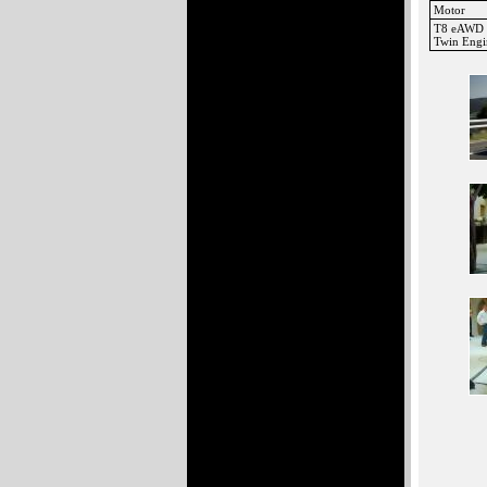
Motor
T8 eAWD
Twin Eng