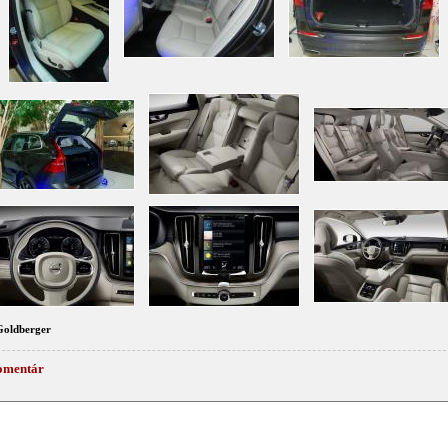
Goldberger
omentár