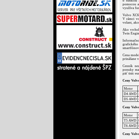
o funkciu 
pomocou as
využíva fun
Volvo XC60
V rámci vo
volant, akc
Ako vrchol
Twin Engin
Informačno
grafickéh
smartfónov
Cena model
prinášane 
Cenník ne
ponuky mal
päť tisíc e
Ceny Volv
Motor
D4 AWD
D5 AWD
Ceny Volv
Motor
T5 AWD
T6 AWD
Ceny Volvo