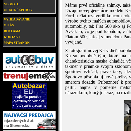
MS MOTO
Máme prvé oficiálne snímky, tak
Dizajn novej generácie modelu Ka
OSTATNÉ ŠPORTY
Ford a Fiat uzatvorili koncom rok
VYHĽADÁVANIE
výrobe týchto malých automobilov. 
O NÁS
automobily, tak Fiat 500 ako aj Fo
Avšak to, čo je pod kabátom, v út
REKLAMA
Fiatom 500, tak aj s modelom Pand
KONTAKT
vyvíjané.
MAPA STRÁNOK
Z fotografií novej Ka vidieť podob
Ka sú podobné tým, ktoré má no
charakteristická maska chladiča 
takmer v priamke svojim sklonom
športový vzhľad, práve taký, ak
Športovo pôsobia aj nové prelisy v
smerom dozadu. Príbuznosť k pr
partii, najmä v pomerne malo
nárazníkom, ktorý je teraz, na rozd