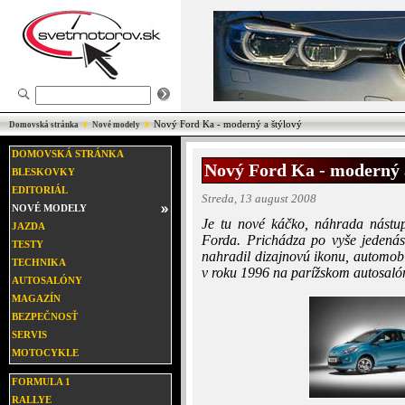
Nový Ford Ka - moderný a štýlový
Domovská stránka
Nové modely
DOMOVSKÁ STRÁNKA
Nový Ford Ka - moderný 
BLESKOVKY
EDITORIÁL
Streda, 13 august 2008
NOVÉ MODELY
Je tu nové káčko, náhrada nástu
JAZDA
Forda. Prichádza po vyše jedenás
TESTY
nahradil dizajnovú ikonu, automobi
TECHNIKA
v roku 1996 na parížskom autosaló
AUTOSALÓNY
MAGAZÍN
BEZPEČNOSŤ
SERVIS
MOTOCYKLE
FORMULA 1
RALLYE