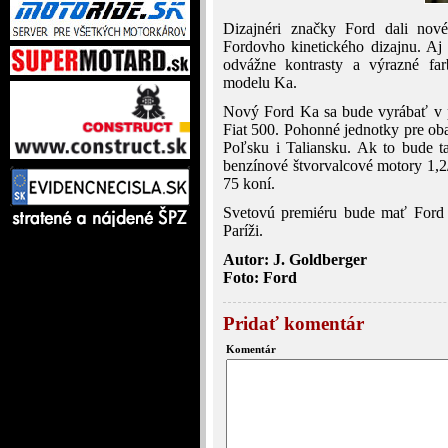
Dizajnéri značky Ford dali no
Fordovho kinetického dizajnu. Aj
odvážne kontrasty a výrazné far
modelu Ka.
Nový Ford Ka sa bude vyrábať v p
Fiat 500. Pohonné jednotky pre ob
Poľsku i Taliansku. Ak to bude ta
benzínové štvorvalcové motory 1,2
75 koní.
Svetovú premiéru bude mať Ford 
Paríži.
Autor: J. Goldberger
Foto: Ford
Pridať komentár
Komentár