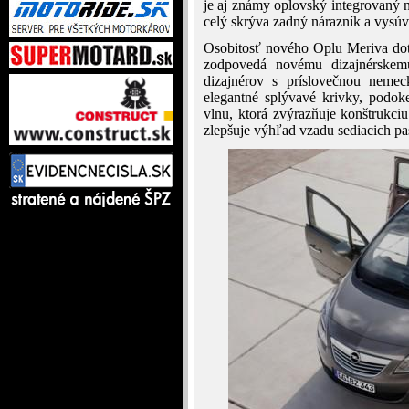
je aj známy oplovský integrovaný n
celý skrýva zadný nárazník a vysúva
Osobitosť nového Oplu Meriva dotv
zodpovedá novému dizajnérskem
dizajnérov s príslovečnou nemec
elegantné splývavé krivky, podok
vlnu, ktorá zvýrazňuje konštrukci
zlepšuje výhľad vzadu sediacich pa