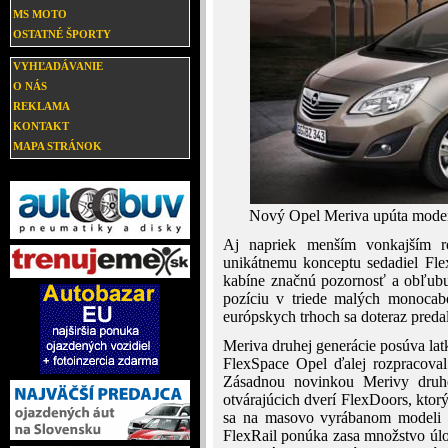
MS MOTO
OSTATNÉ ŠPORTY
VYHĽADÁVANIE
O NÁS
REKLAMA
KONTAKT
MAPA STRÁNOK
Nový Opel Meriva upúta moder
Aj napriek menším vonkajším r
unikátnemu konceptu sedadiel Flex
kabíne značnú pozornosť a obľubu 
pozíciu v triede malých monocab
európskych trhoch sa doteraz preda
Meriva druhej generácie posúva latk
FlexSpace Opel ďalej rozpracoval a
Zásadnou novinkou Merivy druhej
otvárajúcich dverí FlexDoors, ktorý
sa na masovo vyrábanom modeli ob
FlexRail ponúka zasa množstvo úl