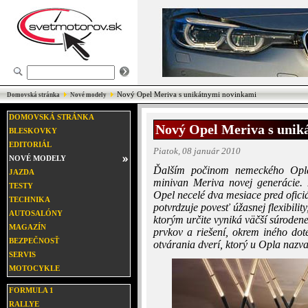
Nový Opel Meriva s unikátnymi novinkami
Domovská stránka
Nové modely
DOMOVSKÁ STRÁNKA
Nový Opel Meriva s unik
BLESKOVKY
EDITORIÁL
Piatok, 08 január 2010
NOVÉ MODELY
Ďalším počinom nemeckého Opla 
JAZDA
minivan Meriva novej generácie.
TESTY
Opel necelé dva mesiace pred ofic
TECHNIKA
potvrdzuje povesť úžasnej flexibilit
AUTOSALÓNY
ktorým určite vyniká väčší súroden
MAGAZÍN
prvkov a riešení, okrem iného do
BEZPEČNOSŤ
otvárania dverí, ktorý u Opla nazv
SERVIS
MOTOCYKLE
FORMULA 1
RALLYE