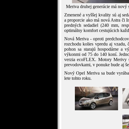
Meriva druhej generácie má nový s
Zmenené a vyššej kvality sú aj se
a proporcie ako má nová Astra či 
predných sedadiel (240 mm, resp
optimálny komfort cestujúcich každ
Nová Meriva - oproti predchodcovi
rozchodu kolies vpredu aj vzadu, č
pohon sa starajú hospodárne a v
výkonmi od 75 do 140 koní. Jedno
verzia ecoFLEX. Motory Merivy s
prevodovkami, v ponuke bude aj še
Nový Opel Meriva sa bude vyrábať 
lete tohto roku.