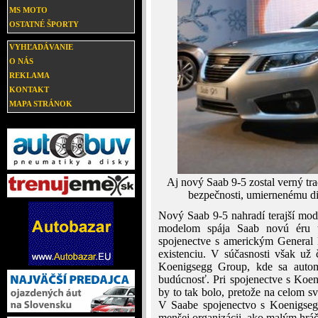
MS MOTO
OSTATNÉ ŠPORTY
VYHĽADÁVANIE
O NÁS
REKLAMA
KONTAKT
MAPA STRÁNOK
Aj nový Saab 9-5 zostal verný t
bezpečnosti, umiernenému di
Nový Saab 9-5 nahradí terajší mod
modelom spája Saab novú éru te
spojenectve s americkým General 
existenciu. V súčasnosti však u
Koenigsegg Group, kde sa automo
budúcnosť. Pri spojenectve s Koe
by to tak bolo, pretože na celom s
V Saabe spojenectvo s Koenigseg
menšej organizácii, ako malým hr