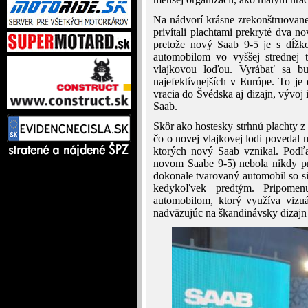
Na nádvorí krásne zrekonštruovan
privítali plachtami prekryté dva n
pretože nový Saab 9-5 je s dĺž
automobilom vo vyššej strednej 
vlajkovou loďou. Vyrábať sa bu
najefektívnejších v Európe. To je
vracia do Švédska aj dizajn, vývoj
Saab.
Skôr ako hostesky strhnú plachty 
čo o novej vlajkovej lodi povedal 
ktorých nový Saab vznikal. Podľ
novom Saabe 9-5) nebola nikdy pr
dokonale tvarovaný automobil so s
kedykoľvek predtým. Pripome
automobilom, ktorý využíva vizu
nadväzujúc na škandinávsky dizajn a