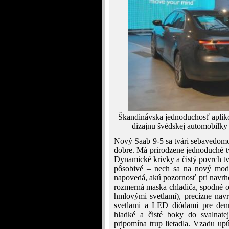
Škandinávska jednoduchosť aplik
dizajnu švédskej automobilky
Nový Saab 9-5 sa tvári sebavedomo,
dobre. Má prirodzene jednoduché tv
Dynamické krivky a čistý povrch tv
pôsobivé – nech sa na nový mode
napovedá, akú pozornosť pri navrho
rozmerná maska chladiča, spodné o
hmlovými svetlami), precízne nav
svetlami a LED diódami pre denné
hladké a čisté boky do svalnatej
pripomína trup lietadla. Vzadu up