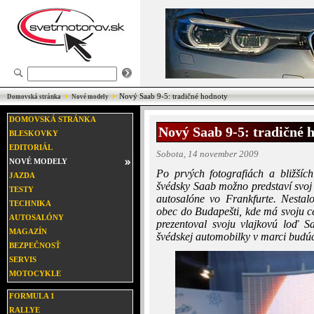
Nový Saab 9-5: tradičné hodnoty
Domovská stránka
Nové modely
DOMOVSKÁ STRÁNKA
Nový Saab 9-5: tradičné 
BLESKOVKY
EDITORIÁL
Sobota, 14 november 2009
NOVÉ MODELY
Po prvých fotografiách a bližšíc
JAZDA
švédsky Saab možno predstaví svoj 
TESTY
autosalóne vo Frankfurte. Nestal
TECHNIKA
obec do Budapešti, kde má svoju ce
AUTOSALÓNY
prezentoval svoju vlajkovú loď 
MAGAZÍN
švédskej automobilky v marci budú
BEZPEČNOSŤ
SERVIS
MOTOCYKLE
FORMULA 1
RALLYE