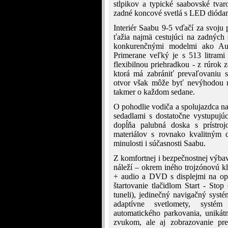
stĺpikov a typické saabovské tvar
zadné koncové svetlá s LED dióda
Interiér Saabu 9-5 vďačí za svoju 
ťažia najmä cestujúci na zadnýc
konkurenčnými modelmi ako A
Primerane veľký je s 513 litrami
flexibilnou priehradkou - z rúrok 
ktorá má zabrániť prevaľovaniu 
otvor však môže byť nevýhodou na
takmer o každom sedane.
O pohodlie vodiča a spolujazdca na
sedadlami s dostatočne vystupujú
dopĺňa palubná doska s prístro
materiálov s rovnako kvalitným d
minulosti i súčasnosti Saabu.
Z komfortnej i bezpečnostnej výbav
náleží – okrem iného trojzónovú k
+ audio a DVD s displejmi na ope
štartovanie tlačidlom Start - Stop
tuneli), jedinečný navigačný sys
adaptívne svetlomety, systém
automatického parkovania, unikát
zvukom, ale aj zobrazovanie pr