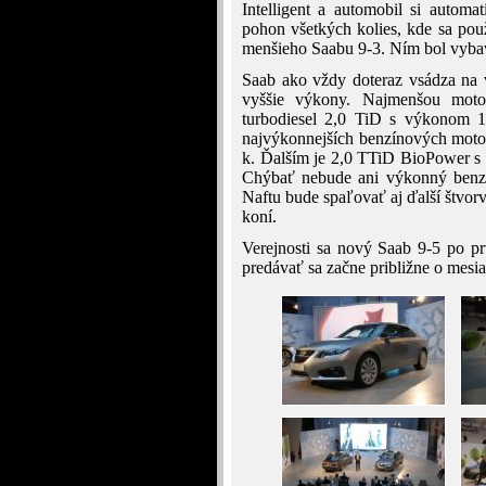
Intelligent a automobil si automa
pohon všetkých kolies, kde sa pou
menšieho Saabu 9-3. Ním bol vybav
Saab ako vždy doteraz vsádza na
vyššie výkony. Najmenšou moto
turbodiesel 2,0 TiD s výkonom 
najvýkonnejších benzínových moto
k. Ďalším je 2,0 TTiD BioPower s 
Chýbať nebude ani výkonný benz
Naftu bude spaľovať aj ďalší štvo
koní.
Verejnosti sa nový Saab 9-5 po p
predávať sa začne približne o mesia