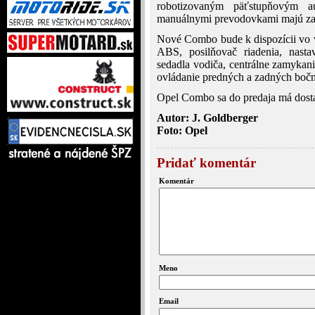
robotizovaným päťstupňovým a
manuálnymi prevodovkami majú zab
Nové Combo bude k dispozícii vo 
ABS, posilňovač riadenia, nast
sedadla vodiča, centrálne zamykani
ovládanie predných a zadných bočn
Opel Combo sa do predaja má dost
Autor: J. Goldberger
Foto: Opel
Pridať komentár
Komentár
Meno
Email