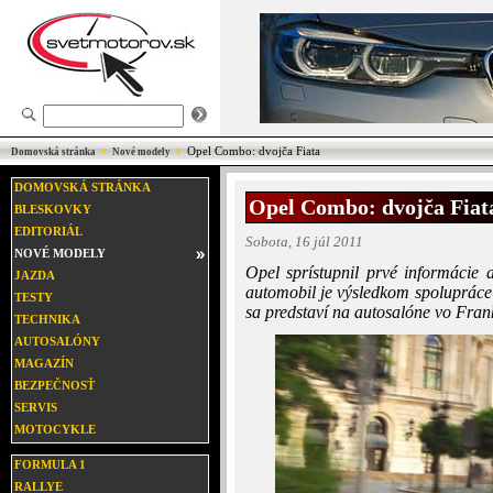
Opel Combo: dvojča Fiata
Domovská stránka
Nové modely
DOMOVSKÁ STRÁNKA
Opel Combo: dvojča Fiat
BLESKOVKY
EDITORIÁL
Sobota, 16 júl 2011
NOVÉ MODELY
Opel sprístupnil prvé informácie
JAZDA
automobil je výsledkom spoluprác
TESTY
sa predstaví na autosalóne vo Frank
TECHNIKA
AUTOSALÓNY
MAGAZÍN
BEZPEČNOSŤ
SERVIS
MOTOCYKLE
FORMULA 1
RALLYE