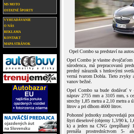
MS MOTO
OSTATNÉ ŠPORTY
VYHĽADÁVANIE
O NÁS
REKLAMA
KONTAKT
MAPA STRÁNOK
Opel Combo sa predstaví na autos
Opel Combo je vlastne dvojčaťom F
súrodenca, má prepracovanú pred
predný nárazník s hmlovými svetlam
verná tvarom Dobla. Tieto zvyky 
vanov bežné.
Opel Combo sa bude dodávať v dv
náprav 2755 mm a 3105 mm, s cel
strechy 1,85 metra a 2,10 metra a 
litrov a pri dlhom 4600 litrov.
Pohonné jednotky zodpovedajú pon
štyri dieselové (objemy 1,3/90 k, 1
k) a jeden na CNG (prepĺňaný 1
prenáša prostredníctvom 5- a