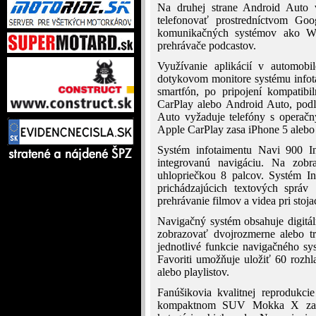
Na druhej strane Android Aut
telefonovať prostredníctvom Go
komunikačných systémov ako Wh
prehrávače podcastov.
Využívanie aplikácií v automob
dotykovom monitore systému infota
smartfón, po pripojení kompati
CarPlay alebo Android Auto, podľ
Auto vyžaduje telefóny s operač
Apple CarPlay zasa iPhone 5 alebo
Systém infotaimentu Navi 900 Int
integrovanú navigáciu. Na zobr
uhlopriečkou 8 palcov. Systém In
prichádzajúcich textových sprá
prehrávanie filmov a videa pri stoj
Navigačný systém obsahuje digitá
zobrazovať dvojrozmerne alebo tr
jednotlivé funkcie navigačného s
Favoriti umožňuje uložiť 60 rozhla
alebo playlistov.
Fanúšikovia kvalitnej reprodukc
kompaktnom SUV Mokka X za pr