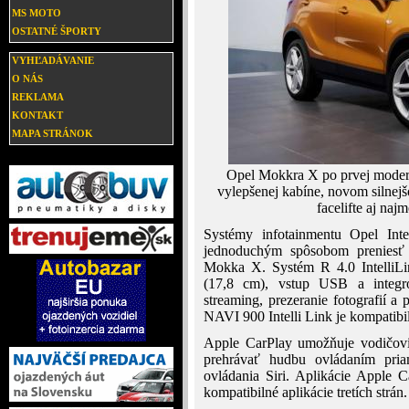
MS MOTO
OSTATNÉ ŠPORTY
VYHĽADÁVANIE
O NÁS
REKLAMA
KONTAKT
MAPA STRÁNOK
Opel Mokkra X po prvej moderni
vylepšenej kabíne, novom silnej
facelifte aj naj
Systémy infotainmentu Opel Inte
jednoduchým spôsobom preniesť 
Mokka X. Systém R 4.0 IntelliLi
(17,8 cm), vstup USB a integro
streaming, prezeranie fotografií 
NAVI 900 Intelli Link je kompatib
Apple CarPlay umožňuje vodičovi 
prehrávať hudbu ovládaním pria
ovládania Siri. Aplikácie Apple 
kompatibilné aplikácie tretích strán.