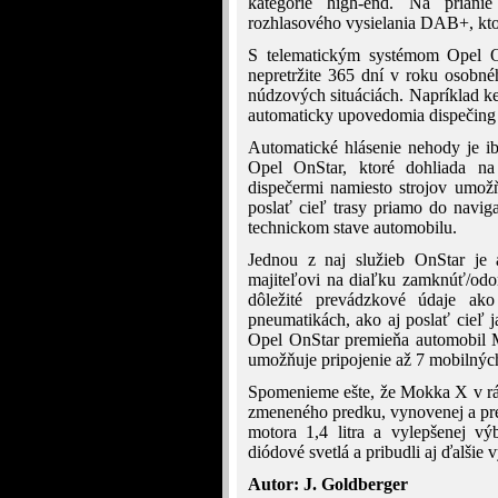
kategórie high-end. Na prianie
rozhlasového vysielania DAB+, ktorý
S telematickým systémom Opel 
nepretržite 365 dní v roku osobné
núdzových situáciách. Napríklad ke
automaticky upovedomia dispečing 
Automatické hlásenie nehody je i
Opel OnStar, ktoré dohliada na
dispečermi namiesto strojov umož
poslať cieľ trasy priamo do navi
technickom stave automobilu.
Jednou z naj služieb OnStar je 
majiteľovi na diaľku zamknúť/odo
dôležité prevádzkové údaje ak
pneumatikách, ako aj poslať cieľ
Opel OnStar premieňa automobil 
umožňuje pripojenie až 7 mobilných
Spomenieme ešte, že Mokka X v rámc
zmeneného predku, vynovenej a pre
motora 1,4 litra a vylepšenej vý
diódové svetlá a pribudli aj ďalšie 
Autor: J. Goldberger