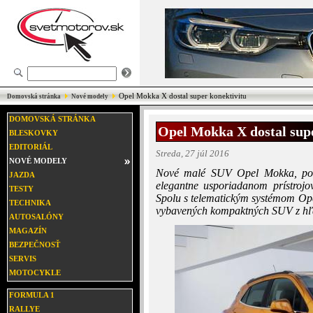
Opel Mokka X dostal super konektivitu
Domovská stránka
Nové modely
DOMOVSKÁ STRÁNKA
Opel Mokka X dostal supe
BLESKOVKY
EDITORIÁL
Streda, 27 júl 2016
NOVÉ MODELY
Nové malé SUV Opel Mokka, po 
JAZDA
elegantne usporiadanom prístrojo
TESTY
Spolu s telematickým systémom Ope
TECHNIKA
vybavených kompaktných SUV z hľad
AUTOSALÓNY
MAGAZÍN
BEZPEČNOSŤ
SERVIS
MOTOCYKLE
FORMULA 1
RALLYE