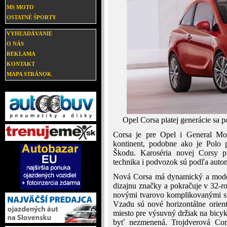
MS MOTO
OSTATNÉ ŠPORTY
VYHĽADÁVANIE
O NÁS
REKLAMA
KONTAKT
MAPA STRÁNOK
Opel Corsa piatej generácie sa po
Corsa je pre Opel i General Mot
kontinent, podobne ako je Polo 
Škodu. Karoséria novej Corsy pr
technika i podvozok sú podľa auto
Nová Corsa má dynamický a modern
dizajnu značky a pokračuje v 32-ro
novými tvarovo komplikovanými sve
Vzadu sú nové horizontálne orien
miesto pre výsuvný držiak na bicy
byť nezmenená. Trojdverová Cor