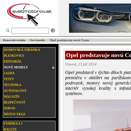
Opel predstavuje novú Corsu
Domovská stránka
Nové modely
DOMOVSKÁ STRÁNKA
Opel predstavuje novú C
BLESKOVKY
EDITORIÁL
Utorok, 15 júl 2014
NOVÉ MODELY
Opel predstavil v týchto dňoch pi
JAZDA
premiéru v októbri na parížsko
TESTY
podvozok, motory novej generá
TECHNIKA
interiér vysokej kvality s info
AUTOSALÓNY
systémov.
MAGAZÍN
BEZPEČNOSŤ
SERVIS
MOTOCYKLE
FORMULA 1
RALLYE