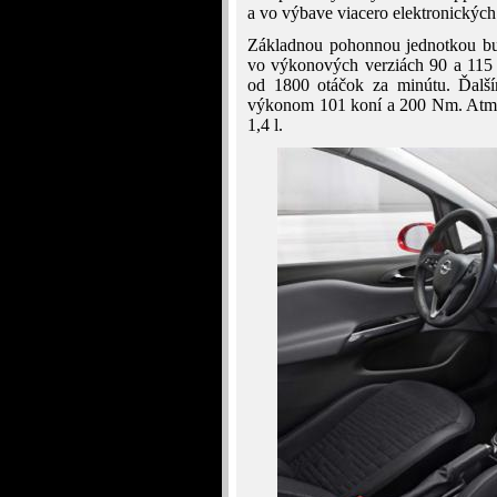
a vo výbave viacero elektronických 
Základnou pohonnou jednotkou bud
vo výkonových verziách 90 a 115
od 1800 otáčok za minútu. Ďalš
výkonom 101 koní a 200 Nm. Atmos
1,4 l.