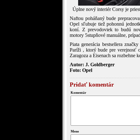
Úplne nový interiér Corsy je prie
Naftou poháňaný bude prepracova
Opel sľubuje tiež pohonnú jedno
koní. Z prevodoviek to budú nov
motory 5stupňové manuálne, prípad
Piata generácia bestsellera znač
Paríži , ktorý bude pre verejnosť
Zaragoza a Eisenach sa rozbehne k
Autor: J. Goldberger
Foto: Opel
Pridať komentár
Komentár
Meno