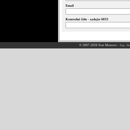
Email
Kontrolné číslo - zadajte 6033
© 2007-2026 Svet Motorov -
Ing. Já