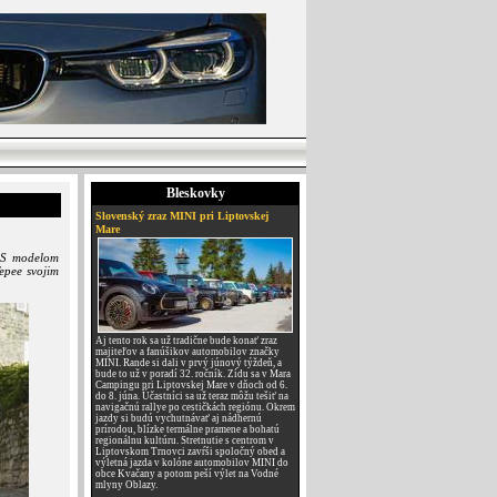
Bleskovky
Slovenský zraz MINI pri Liptovskej
Mare
 S modelom
epee svojim
Aj tento rok sa už tradične bude konať zraz
majiteľov a fanúšikov automobilov značky
MINI. Rande si dali v prvý júnový týždeň, a
bude to už v poradí 32. ročník. Zídu sa v Mara
Campingu pri Liptovskej Mare v dňoch od 6.
do 8. júna. Účastníci sa už teraz môžu tešiť na
navigačnú rallye po cestičkách regiónu. Okrem
jazdy si budú vychutnávať aj nádhernú
prírodou, blízke termálne pramene a bohatú
regionálnu kultúru. Stretnutie s centrom v
Liptovskom Trnovci zavŕši spoločný obed a
výletná jazda v kolóne automobilov MINI do
obce Kvačany a potom peší výlet na Vodné
mlyny Oblazy.