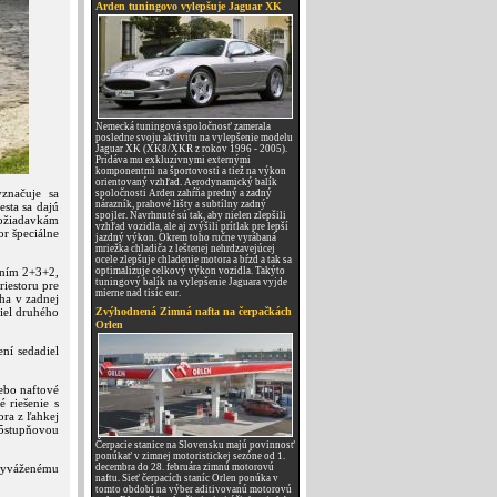
Arden tuningovo vylepšuje Jaguar XK
Nemecká tuningová spoločnosť zamerala
posledne svoju aktivitu na vylepšenie modelu
Jaguar XK (XK8/XKR z rokov 1996 - 2005).
Pridáva mu exkluzívnymi externými
komponentmi na športovosti a tiež na výkon
orientovaný vzhľad. Aerodynamický balík
značuje sa
spoločnosti Arden zahŕňa predný a zadný
nárazník, prahové lišty a subtílny zadný
sta sa dajú
spojler. Navrhnuté sú tak, aby nielen zlepšili
požiadavkám
vzhľad vozidla, ale aj zvýšili prítlak pre lepší
or špeciálne
jazdný výkon. Okrem toho ručne vyrábaná
mriežka chladiča z leštenej nehrdzavejúcej
ocele zlepšuje chladenie motora a bŕzd a tak sa
ením 2+3+2,
optimalizuje celkový výkon vozidla. Takýto
tuningový balík na vylepšenie Jaguara vyjde
riestoru pre
mierne nad tisíc eur.
ha v zadnej
diel druhého
Zvýhodnená Zimná nafta na čerpačkách
Orlen
ení sedadiel
ebo naftové
 riešenie s
ra z ľahkej
 5stupňovou
Čerpacie stanice na Slovensku majú povinnosť
ponúkať v zimnej motoristickej sezóne od 1.
vyváženému
decembra do 28. februára zimnú motorovú
naftu. Sieť čerpacích staníc Orlen ponúka v
tomto období na výber aditivovanú motorovú