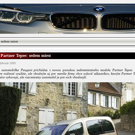
 sedem miest
 Partner Tepee: sedem miest
 február 2009
a automobilka Peugeot prichádza s novou ponukou sedemmiestneho modelu Partner Tepee.
e rodinné využitie, ale vhodným aj pre menšie firmy chce osloviť zákazníkov, ktorým Partner T
síce vyhovuje, ale viacmiestny automobil je pre nich vhodnejší.