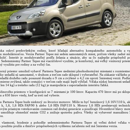
ka osloví predovšetkým rodiny, ktoré hľadajú alternatívu kompaktného automobilu a vy
 modulárnosťou. Verzia Partner Tepee má sedem samostatných miest, pričom všetky zadné mie
ložiť. Interiér je modulovateľný podľa želania a situácie, aby sa čo najlepšie prispôsobil 
. Sedemmiestny Partner Tepee má viacúčelové využitie, je komfortný, má veľký vnútorný priest
ý využitiu pre rodiny a na voľný čas.
orný priestor umožnil vybaviť Partnera Tepee siedmimi plnohodnotnými miestami s rozmiestn
ky sedadlá sú samostatné, v druhom a treťom rade sklopné i vyberateľné. Na získanie väčšieho p
sedadlá druhého radu posunuté dozadu o 9 cm a zvýšené o 4,2 cm oproti 5miestnej verzii. Podla
ež mierne zvýšená, takže cestujúci v treťom rade majú lepší výhľad. Vďaka nízkej hmotnosti seda
 len 14 kg) a tretieho radu (12 kg) je manipulácia s usporiadaním interiéru ľahká.
inového priestoru v konfigurácii so 7 miestami je 100 litrov. Kapacitu 470 litrov má po sklop
u a 650 litrov vtedy, keď sa tretí rad vyberie.
u Partnera Tepee bude niektorý zo štvorice motorov. Môže to byť benzínový 1,6 16V/110 k, al
 k, 1,6, 1,6 HDi FAP/90 k alebo 1,6 HDi FAP/110 k. Motory 1,6 HDi predstavujú technické
ovým priamym vstrekovaním common rail druhej generácie a používajú 16ventilové hlavy moto
čo umožňuje obmedziť emisie CO2 a znižuje spotrebu paliva. Všetky sú vybavené manuálnou
ou.
 vlastnosti, brzdenie a pohodlie sedemmiestneho Partnera Tepee sú veľmi dobré vďaka 
 použitiu pružín a tlmičov prispôsobených vyššiemu zaťaženiu než má 5miestna verzia.