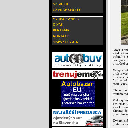
MS MOTO
OSTATNÉ ŠPORTY
VYHĽADÁVANIE
O NÁS
REKLAMA
KONTAKT
MAPA STRÁNOK
Nová ponu
výnimočnou
vybrať a z
cestujúcich
prispôsoben
Veľký vnút
pričom všet
kolená sú 
časti je ti
radu (vážia
Objem batož
tretieho rad
Pod kapoto
1,6 HDi/90
vysokotlak
zliatiny, 
prevodovk
Dynamické
podvozku a