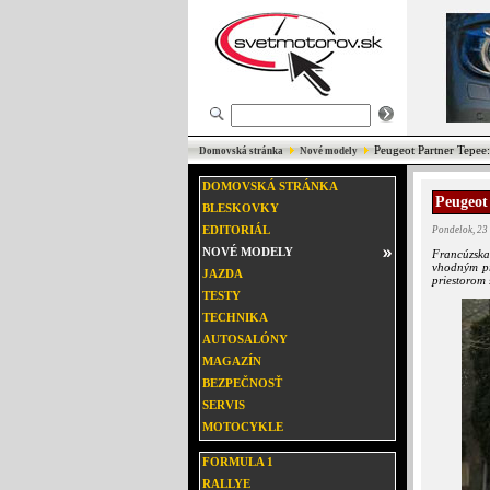
Peugeot Partner Tepee:
Domovská stránka
Nové modely
DOMOVSKÁ STRÁNKA
Peugeot
BLESKOVKY
EDITORIÁL
Pondelok, 23
NOVÉ MODELY
Francúzsk
vhodným pr
JAZDA
priestorom 
TESTY
TECHNIKA
AUTOSALÓNY
MAGAZÍN
BEZPEČNOSŤ
SERVIS
MOTOCYKLE
FORMULA 1
RALLYE