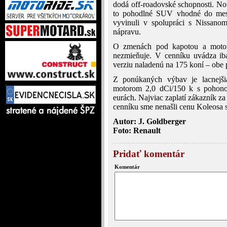
dodá off-roadovské schopnosti. Nov
to pohodlné SUV vhodné do mest
vyvinuli v spolupráci s Nissan
nápravu.
O zmenách pod kapotou a motoro
nezmieňuje. V cenníku uvádza i
verziu naladenú na 175 koní – obe
Z ponúkaných výbav je lacnejši
motorom 2,0 dCi/150 k s pohon
eurách. Najviac zaplatí zákazník z
cenníku sme nenašli cenu Koleos
Autor: J. Goldberger
Foto: Renault
Pridať komentár
Komentár