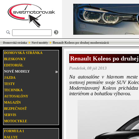
Renault Koleos po druhej modernizácii
Domovská stránka
Nové modely
DOMOVSKÁ STRÁNKA
Renault Koleos po druhej
BLESKOVKY
EDITORIÁL
Pondelok, 08 júl 2013
NOVÉ MODELY
Na autosalóne v hlavnom meste 
JAZDA
svetovej premiére svoje SUV Kole
TESTY
Modernizovaný Koleos prichádz
TECHNIKA
interiérom a bohatšou výbavou.
AUTOSALÓNY
MAGAZÍN
BEZPEČNOSŤ
SERVIS
MOTOCYKLE
FORMULA 1
RALLYE