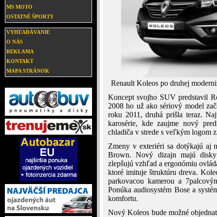
MS MOTO
OSTATNÉ ŠPORTY
VYHĽADÁVANIE
O NÁS
REKLAMA
KONTAKT
MAPA STRÁNOK
Renault Koleos po druhej moderniz
Koncept svojho SUV predstavil Re
2008 ho už ako sériový model zač
roku 2011, druhá prišla teraz. Naj
karosérie, kde zaujme nový pre
chladiča v strede s veľkým logom 
Zmeny v exteriéri sa dotýkajú aj
Brown. Nový dizajn majú disky 
zlepšujú vzhľad a ergonómiu ovláda
ktoré imituje štruktúru dreva. Kol
parkovacou kamerou a 7palcovým 
Ponúka audiosystém Bose a systém
komfortu.
Nový Koleos bude možné objednať 