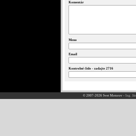
Komentár
Meno
Email
Kontrolné číslo - zadajte 2716
© 2007-2026 Svet Motorov -
Ing. Já