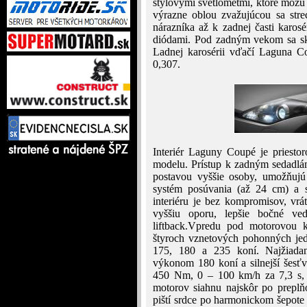
štýlovými svetlometmi, ktoré môžu
výrazne oblou zvažujúcou sa stre
nárazníka až k zadnej časti karos
diódami. Pod zadným vekom sa skr
Ladnej karosérii vďačí Laguna C
0,307.
Interiér Laguny Coupé je priesto
modelu. Prístup k zadným sedadlá
postavou vyššie osoby, umožňujú
systém posúvania (až 24 cm) a s
interiéru je bez kompromisov, vrá
vyššiu oporu, lepšie bočné v
liftback.Vpredu pod motorovou k
štyroch vznetových pohonných jed
175, 180 a 235 koní. Najžiadan
výkonom 180 koní a silnejší šesť
450 Nm, 0 – 100 km/h za 7,3 s, 
motorov siahnu najskôr po prepl
piští srdce po harmonickom šepote v