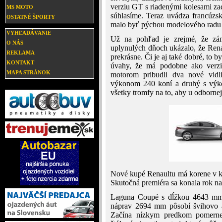
verziu GT s riadenými kolesami z
MS MOTO
súhlasíme. Teraz uvádza francúzs
OSTATNÉ ŠPORTY
malo byť pýchou modelového radu
VYHĽADÁVANIE
Už na pohľad je zrejmé, že záme
O NÁS
uplynulých dňoch ukázalo, že Renau
REKLAMA
prekrásne. Či je aj také dobré, to 
KONTAKT
úvahy, že má podobne ako verzia
MAPA STRÁNOK
motorom pribudli dva nové vidli
výkonom 240 koní a druhý s výk
všetky tromfy na to, aby u odborne
Nové kupé Renaultu má korene v k
Skutočná premiéra sa konala rok na 
Laguna Coupé s dĺžkou 4643 mm
náprav 2694 mm pôsobí švihovo a 
Začína nízkym predkom pomerne