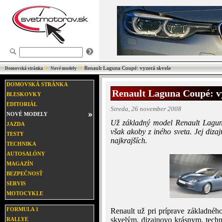
Renault Laguna Coupé: vyzerá skvele
Domovská stránka
Nové modely
DOMOVSKÁ STRÁNKA
Renault Laguna Coupé: v
BLESKOVKY
EDITORIÁL
Streda, 26 november 2008
NOVÉ MODELY
Už základný model Renault Lagun
JAZDA
však akoby z iného sveta. Jej diza
TESTY
najkrajších.
TECHNIKA
AUTOSALÓNY
MAGAZÍN
BEZPEČNOSŤ
SERVIS
MOTOCYKLE
FORMULA 1
Renault už pri príprave základnéh
skvelým, dizajnovo krásnym, tech
RALLYE