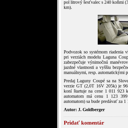
pol litrový šesťvalec s 240 koňmi 
km).
Podvozok so systémom riadenia v
pri verziách modelu Laguna Coup
zabezpečuje výnimočnú manévrova
jazdné vlastnosti a vyššiu bezpe
manuálnymi, resp. automatickými 
Predaj Laguny Coupé sa na Slove
verzie GT (2,0T 16V 205k) je 96
koní štartuje na cene 1 011 923
automatom má cenu 1 123 399 k
automatom) sa bude predávať za 1 
Autor: J. Goldberger
Pridať komentár