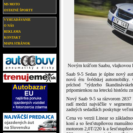
MS MOTO
OSTATNÉ ŠPORTY
VYHĽADÁVANIE
O NÁS
REKLAMA
KONTAKT
MAPA STRÁNOK
Novým kráľom Saabu, vlajkovou lo
Saab 9-5 Sedan je úplne nový auto
novú éru švédskej automobilky. 
príchod "rýdzeho škandinávske
pripomienkou na leteckú históriu z
Nový Saab 9-5 sa rázvorom 2837
radí medzi najväčšie v segmentu 
zadných sedadlách poskytuje veľmi 
Cena vo verzii Linear so základn
koní a so šesťstupňovou manuálno
motorom 2,0T/220 k a šesťstupňov