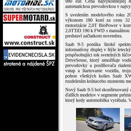
980 eur. Cena najvýkonnejšej 
automatickou prevodovkou v najvyš
S uvedením modelového roku 201
výkonom 180 koní za cenu 32 
motorizácie 2,0T BioPower v ko
2,0TTiD 190 k FWD s manuálnou pr
predstaví začiatkom novembra.
Saab 9-5 ponúka široké spektr
informatívny displej v štýle leteck
prispôsobujúci tok svetelných lúč
DriveSense, ktorý umožňuje vodič
prevodovky a posilňovača riadeni
vstup a štartovanie vozidla, troj
pohon všetkých kolies Saab XWD
rozdelením krútiaceho momentu med
Nový Saab 9-5 bol skonštruovaný 
ďalších modelov v segmente prémio
ktorý kedy automobilka vyrábala. 