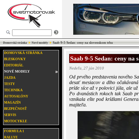
Saab 9-5 Sedan: ceny na slovenskom trhu
Domovská stránka
Nové modely
DOMOVSKÁ STRÁNKA
Saab 9-5 Sedan: ceny na 
BLESKOVKY
EDITORIÁL
Nedeľa, 27 jún 2010
NOVÉ MODELY
Od prvého predstavenia nového Sa
JAZDA
desať mesiacov a dlho očakávaná 
TESTY
príde síce až v polovici júla, ale 
TECHNIKA
Po dvanástich rokoch tak Saab pr
AUTOSALÓNY
vznikala ešte pod krídlami General
MAGAZÍN
majiteľa.
BEZPEČNOSŤ
SERVIS
MOTOCYKLE
FORMULA 1
RALLYE