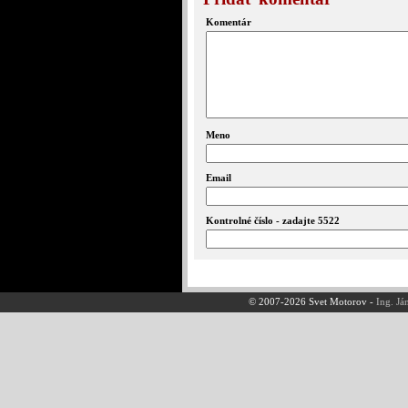
Komentár
Meno
Email
Kontrolné číslo - zadajte 5522
© 2007-2026 Svet Motorov -
Ing. Já