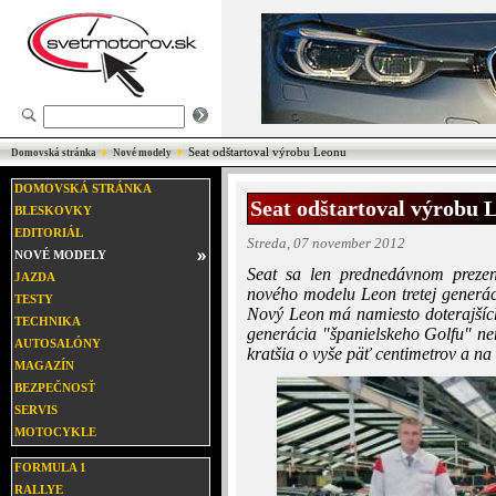
Seat odštartoval výrobu Leonu
Domovská stránka
Nové modely
DOMOVSKÁ STRÁNKA
Seat odštartoval výrobu 
BLESKOVKY
EDITORIÁL
Streda, 07 november 2012
NOVÉ MODELY
Seat sa len prednedávnom prezen
JAZDA
nového modelu Leon tretej generáci
TESTY
Nový Leon má namiesto doterajších 
TECHNIKA
generácia "španielskeho Golfu" ne
AUTOSALÓNY
kratšia o vyše päť centimetrov a n
MAGAZÍN
BEZPEČNOSŤ
SERVIS
MOTOCYKLE
FORMULA 1
RALLYE