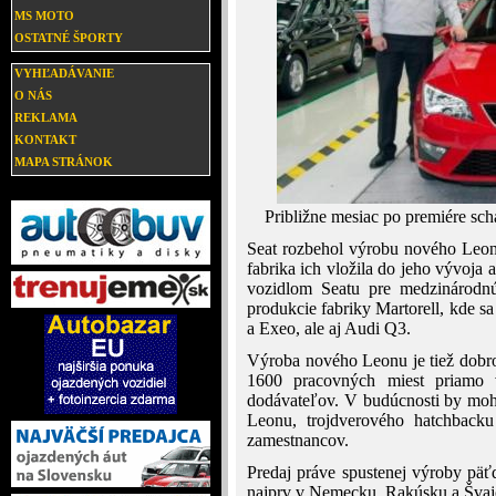
MS MOTO
OSTATNÉ ŠPORTY
VYHĽADÁVANIE
O NÁS
REKLAMA
KONTAKT
MAPA STRÁNOK
Približne mesiac po premiére sch
Seat rozbehol výrobu nového Leonu
fabrika ich vložila do jeho vývoja
vozidlom Seatu pre medzinárodn
produkcie fabriky Martorell, kde s
a Exeo, ale aj Audi Q3.
Výroba nového Leonu je tiež dobr
1600 pracovných miest priamo 
dodávateľov. V budúcnosti by moh
Leonu, trojdverového hatchbacku 
zamestnancov.
Predaj práve spustenej výroby pä
najprv v Nemecku, Rakúsku a Švajči