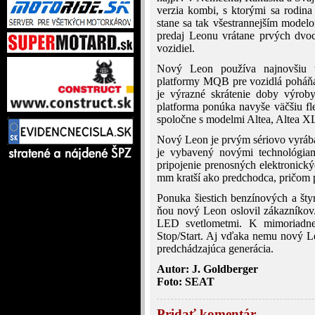
verzia kombi, s ktorými sa rodina 
stane sa tak všestrannejším modelo
predaj Leonu vrátane prvých dvoc
vozidiel.
Nový Leon používa najnovšiu 
platformy MQB pre vozidlá poháň
je výrazné skrátenie doby výro
platforma ponúka navyše väčšiu fle
spoločne s modelmi Altea, Altea XL
Nový Leon je prvým sériovo vyráb
je vybavený novými technológiam
pripojenie prenosných elektronický
mm kratší ako predchodca, pričom po
Ponuka šiestich benzínových a šty
ňou nový Leon oslovil zákazníkov
LED svetlometmi. K mimoriadnej
Stop/Start. Aj vďaka nemu nový L
predchádzajúca generácia.
Autor: J. Goldberger
Foto: SEAT
Pridať komentár