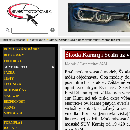
Škoda Kamiq i Scala už v predpredaji. Vieme ich cenu.
Domovská stránka
Nové modely
DOMOVSKÁ STRÁNKA
Škoda Kamiq i Scala už v
BLESKOVKY
EDITORIÁL
Utorok, 26 september 2023
NOVÉ MODELY
Prvé modernizované modely Škoda 
JAZDA
môžu objednávať. Oba modely dosta
TESTY
posilnili ich charakter. Základné v
TECHNIKA
oproti základným Essence a Selec
AUTOSALÓNY
First Edition oproti základným verz
MAGAZÍN
eur. Kupujúci tak získa extra výb
BEZPEČNOSŤ
elektrické ovládanie piatych dverí
SERVIS
virtuálny kokpit, dažďový a svet
vozidla. Prví záujemcovia získ
MOTOCYKLE
limitovanej edícii. Modernizova
FORMULA 1
mestské SUV Kamiq od 19 420 eur
RALLYE
roka 2024.