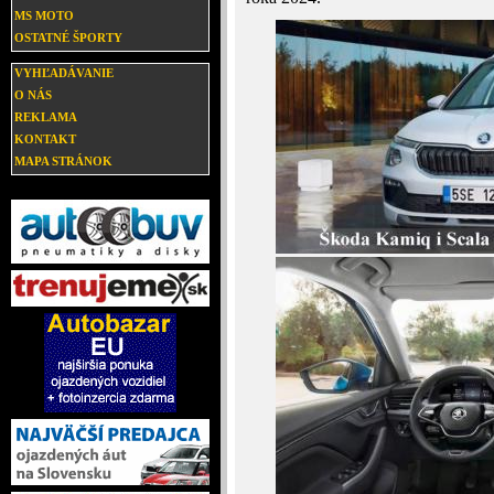
MS MOTO
OSTATNÉ ŠPORTY
VYHĽADÁVANIE
O NÁS
REKLAMA
KONTAKT
MAPA STRÁNOK