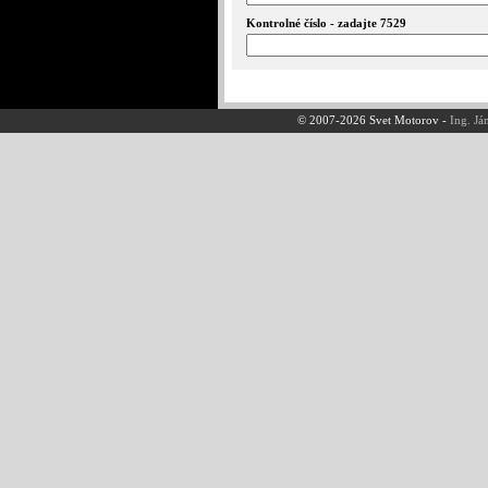
Kontrolné číslo - zadajte 7529
© 2007-2026 Svet Motorov -
Ing. Já