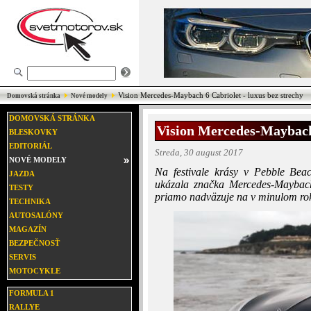
Vision Mercedes-Maybach 6 Cabriolet - luxus bez strechy
Domovská stránka
Nové modely
DOMOVSKÁ STRÁNKA
Vision Mercedes-Maybach 
BLESKOVKY
EDITORIÁL
Streda, 30 august 2017
NOVÉ MODELY
Na festivale krásy v Pebble Bea
JAZDA
ukázala značka Mercedes-Maybach 
TESTY
priamo nadväzuje na v minulom rok
TECHNIKA
AUTOSALÓNY
MAGAZÍN
BEZPEČNOSŤ
SERVIS
MOTOCYKLE
FORMULA 1
RALLYE