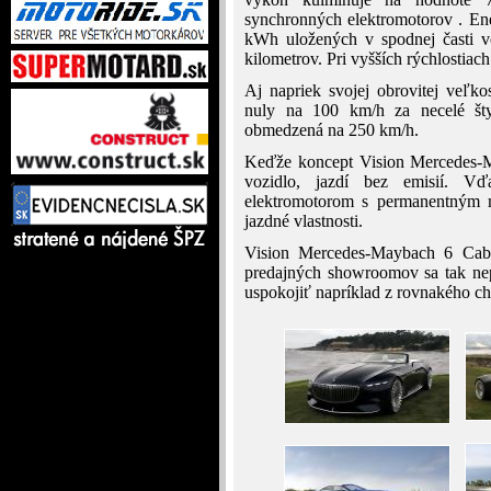
synchronných elektromotorov . En
kWh uložených v spodnej časti v
kilometrov. Pri vyšších rýchlostiach
Aj napriek svojej obrovitej veľk
nuly na 100 km/h za necelé šty
obmedzená na 250 km/h.
Keďže koncept Vision Mercedes-Ma
vozidlo, jazdí bez emisií. V
elektromotorom s permanentným 
jazdné vlastnosti.
Vision Mercedes-Maybach 6 Cabr
predajných showroomov sa tak nep
uspokojiť napríklad z rovnakého 