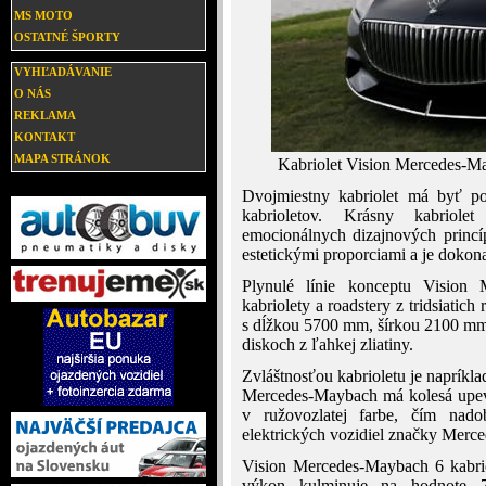
MS MOTO
OSTATNÉ ŠPORTY
VYHĽADÁVANIE
O NÁS
REKLAMA
KONTAKT
MAPA STRÁNOK
Kabriolet Vision Mercedes-May
Dvojmiestny kabriolet má byť po
kabrioletov. Krásny kabriolet
emocionálnych dizajnových princíp
estetickými proporciami a je dokona
Plynulé línie konceptu Visio
kabriolety a roadstery z tridsiati
s dĺžkou 5700 mm, šírkou 2100 mm
diskoch z ľahkej zliatiny.
Zvláštnosťou kabrioletu je napríkla
Mercedes-Maybach má kolesá upevn
v ružovozlatej farbe, čím nado
elektrických vozidiel značky Merc
Vision Mercedes-Maybach 6 kabrio
výkon kulminuje na hodnote 7