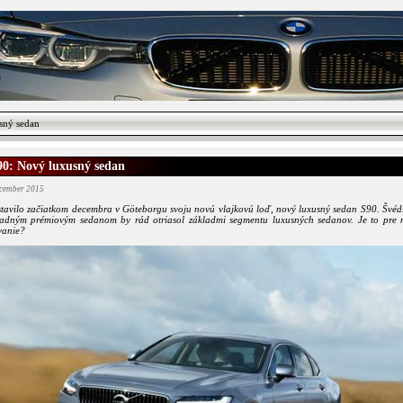
sný sedan
90: Nový luxusný sedan
ecember 2015
stavilo začiatkom decembra v Göteborgu svoju novú vlajkovú loď, nový luxusný sedan S90. Švéd
adným prémiovým sedanom by rád otriasol základmi segmentu luxusných sedanov. Je to pre 
vanie?