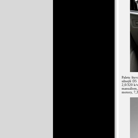
Paletu štyr
silnejší D
2,0/320 k/
manuálom,
motory, 7,3