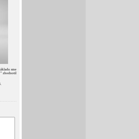
základu sme
," zhodnotil
6.