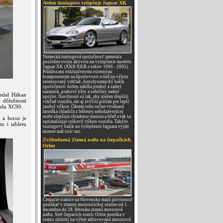
Arden tuningovo vylepšuje Jaguar XK
Nemecká tuningová spoločnosť zamerala
posledne svoju aktivitu na vylepšenie modelu
Jaguar XK (XK8/XKR z rokov 1996 - 2005).
Pridáva mu exkluzívnymi externými
komponentmi na športovosti a tiež na výkon
orientovaný vzhľad. Aerodynamický balík
spoločnosti Arden zahŕňa predný a zadný
nárazník, prahové lišty a subtílny zadný
vedal Häkan
spojler. Navrhnuté sú tak, aby nielen zlepšili
dôležitosti
vzhľad vozidla, ale aj zvýšili prítlak pre lepší
delu XC90.
jazdný výkon. Okrem toho ručne vyrábaná
mriežka chladiča z leštenej nehrdzavejúcej
ocele zlepšuje chladenie motora a bŕzd a tak sa
 a luxus je
optimalizuje celkový výkon vozidla. Takýto
u i tabletu
tuningový balík na vylepšenie Jaguara vyjde
mierne nad tisíc eur.
Zvýhodnená Zimná nafta na čerpačkách
Orlen
Čerpacie stanice na Slovensku majú povinnosť
ponúkať v zimnej motoristickej sezóne od 1.
decembra do 28. februára zimnú motorovú
naftu. Sieť čerpacích staníc Orlen ponúka v
tomto období na výber aditivovanú motorovú