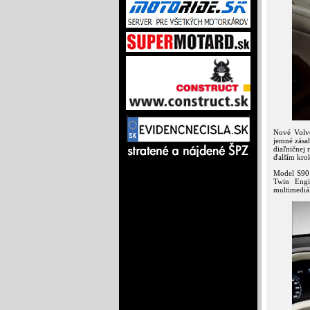
Nové Volvo
jemné zásah
diaľničnej 
ďalším kro
Model S90
Twin Engi
multimediá