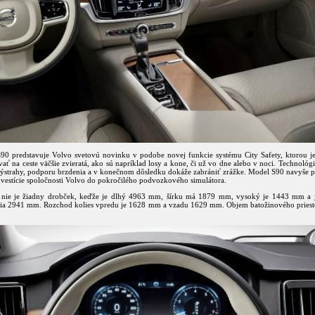
90 predstavuje Volvo svetovú novinku v podobe novej funkcie systému City Safety, ktorou j
ť na ceste väčšie zvieratá, ako sú napríklad losy a kone, či už vo dne alebo v noci. Technológ
výstrahy, podporu brzdenia a v konečnom dôsledku dokáže zabrániť zrážke. Model S90 navyše pr
nvestície spoločnosti Volvo do pokročilého podvozkového simulátora.
nie je žiadny drobček, keďže je dlhý 4963 mm, šírku má 1879 mm, vysoký je 1443 mm a 
ia 2941 mm. Rozchod kolies vpredu je 1628 mm a vzadu 1629 mm. Objem batožinového pries