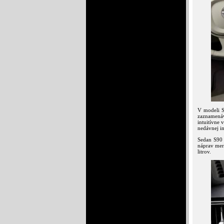
V modeli S
zaznamenáva
intuitívne 
nedávnej i
Sedan S90 
náprav mer
litrov.