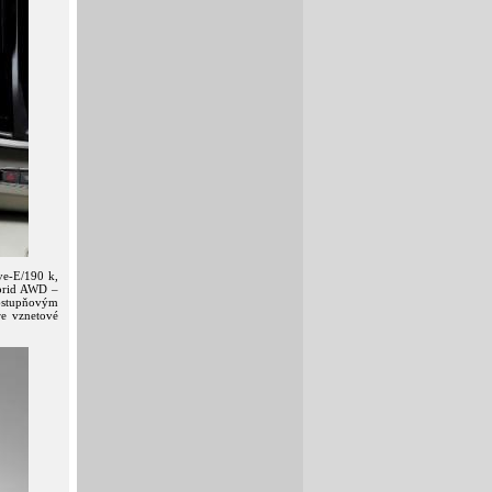
ive-E/190 k,
ybrid AWD –
 6stupňovým
e vznetové