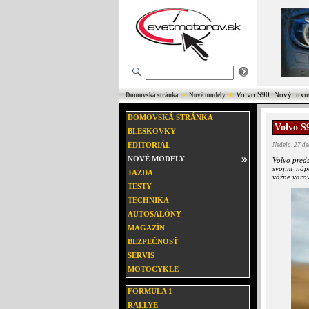
Volvo S90: Nový luxu
Domovská stránka
Nové modely
DOMOVSKÁ STRÁNKA
Volvo S
BLESKOVKY
EDITORIÁL
Nedeľa, 27 d
NOVÉ MODELY
Volvo pred
svojim náp
JAZDA
vážne varo
TESTY
TECHNIKA
AUTOSALÓNY
MAGAZÍN
BEZPEČNOSŤ
SERVIS
MOTOCYKLE
FORMULA 1
RALLYE