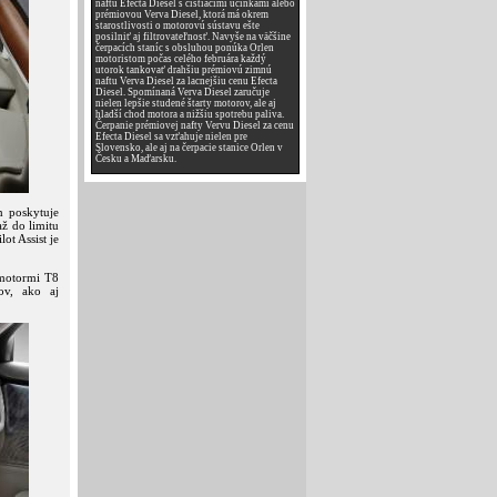
naftu Efecta Diesel s čistiacimi účinkami alebo
prémiovou Verva Diesel, ktorá má okrem
starostlivosti o motorovú sústavu ešte
posilniť aj filtrovateľnosť. Navyše na väčšine
čerpacích staníc s obsluhou ponúka Orlen
motoristom počas celého februára každý
utorok tankovať drahšiu prémiovú zimnú
naftu Verva Diesel za lacnejšiu cenu Efecta
Diesel. Spomínaná Verva Diesel zaručuje
nielen lepšie studené štarty motorov, ale aj
hladší chod motora a nižšiu spotrebu paliva.
Čerpanie prémiovej nafty Vervu Diesel za cenu
Efecta Diesel sa vzťahuje nielen pre
Slovensko, ale aj na čerpacie stanice Orlen v
Česku a Maďarsku.
m poskytuje
až do limitu
ot Assist je
motormi T8
ov, ako aj