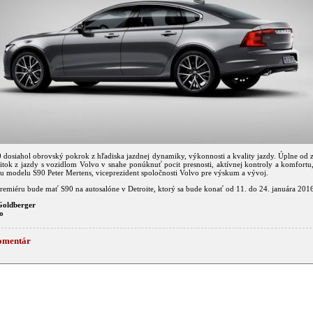
 dosiahol obrovský pokrok z hľadiska jazdnej dynamiky, výkonnosti a kvality jazdy. Úplne od 
itok z jazdy s vozidlom Volvo v snahe ponúknuť pocit presnosti, aktívnej kontroly a komfortu
tu modelu S90 Peter Mertens, viceprezident spoločnosti Volvo pre výskum a vývoj.
remiéru bude mať S90 na autosalóne v Detroite, ktorý sa bude konať od 11. do 24. januára 201
Goldberger
o
omentár