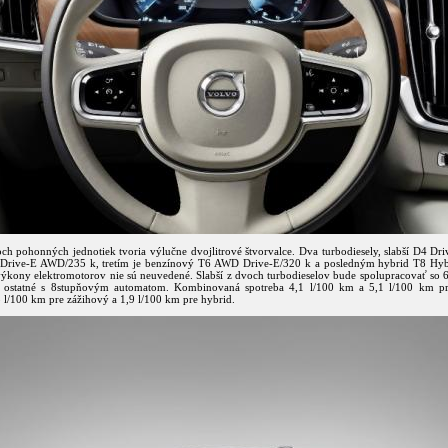
och pohonných jednotiek tvoria výlučne dvojlitrové štvorvalce. Dva turbodiesely, slabší D4 Dr
5 Drive-E AWD/235 k, tretím je benzínový T6 AWD Drive-E/320 k a posledným hybrid T8 H
výkony elektromotorov nie sú neuvedené. Slabší z dvoch turbodieselov bude spolupracovať so
 ostatné s 8stupňovým automatom. Kombinovaná spotreba 4,1 l/100 km a 5,1 l/100 km pr
 l/100 km pre zážihový a 1,9 l/100 km pre hybrid.