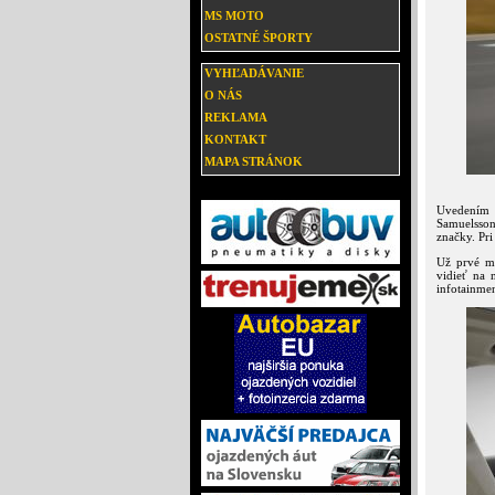
MS MOTO
OSTATNÉ ŠPORTY
VYHĽADÁVANIE
O NÁS
REKLAMA
KONTAKT
MAPA STRÁNOK
Uvedením n
Samuelsson
značky. Pr
Už prvé me
vidieť na 
infotainmen