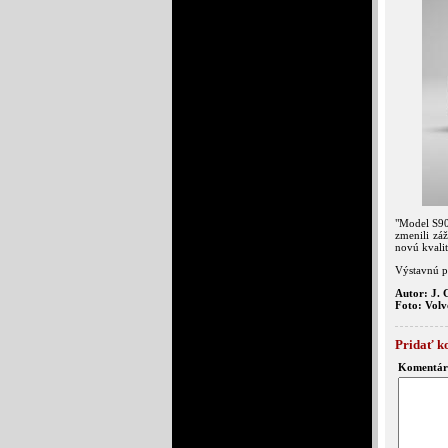
"Model S90
zmenili záž
novú kvali
Výstavnú p
Autor: J. 
Foto: Volv
Pridať k
Komentár