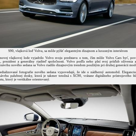
S90, vlajková loď Volva, sa môže pýšiť elegantným dizajnom a luxusným interiérom
ovej vlajkovej lode vyjadrilo Volvo svoju predstavu o tom, čím môže Volvo Cars byť, po
, prezident a generálny riaditeľ spoločnosti. Volvo podľa neho plní svoj prísľub oživenia a 
i návrhu nového sedana sa Volvo riadilo dizajnovým trendom použitým pri druhej generácii mo
dializované fotografie nového sedana vypovedajú, že ide o nádherný automobil. Eleganciu
návrhu palubnej dosky, ktorá je takmer totožná s XC90, vrátane digitálneho prístrojového štít
tu, ktorý je vertikálne orientovaný.