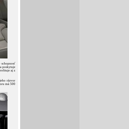
e schopnosť
ia poskytuje
ofituje aj z
jeho rázvor
toru má 500