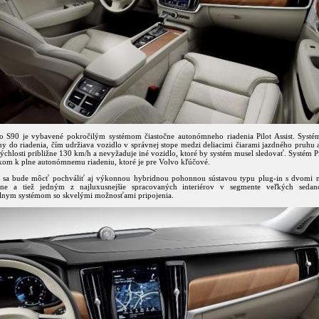
 S90 je vybavené pokročilým systémom čiastočne autonómneho riadenia Pilot Assist. Systé
y do riadenia, čím udržiava vozidlo v správnej stope medzi deliacimi čiarami jazdného pruhu 
rýchlosti približne 130 km/h a nevyžaduje iné vozidlo, ktoré by systém musel sledovať. Systém Pil
kom k plne autonómnemu riadeniu, ktoré je pre Volvo kľúčové.
 sa bude môcť pochváliť aj výkonnou hybridnou pohonnou sústavou typu plug-in s dvomi 
ne a tiež jedným z najluxusnejšie spracovaných interiérov v segmente veľkých sedan
lnym systémom so skvelými možnosťami pripojenia.