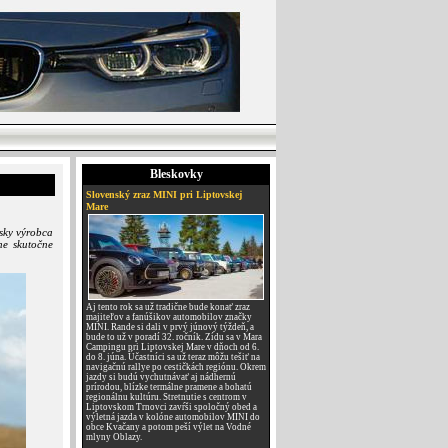
Bleskovky
Slovenský zraz MINI pri Liptovskej
Mare
sky výrobca
ne skutočne
Aj tento rok sa už tradične bude konať zraz
majiteľov a fanúšikov automobilov značky
MINI. Rande si dali v prvý júnový týždeň, a
bude to už v poradí 32. ročník. Zídu sa v Mara
Campingu pri Liptovskej Mare v dňoch od 6.
do 8. júna. Účastníci sa už teraz môžu tešiť na
navigačnú rallye po cestičkách regiónu. Okrem
jazdy si budú vychutnávať aj nádhernú
prírodou, blízke termálne pramene a bohatú
regionálnu kultúru. Stretnutie s centrom v
Liptovskom Trnovci zavŕši spoločný obed a
výletná jazda v kolóne automobilov MINI do
obce Kvačany a potom peší výlet na Vodné
mlyny Oblazy.