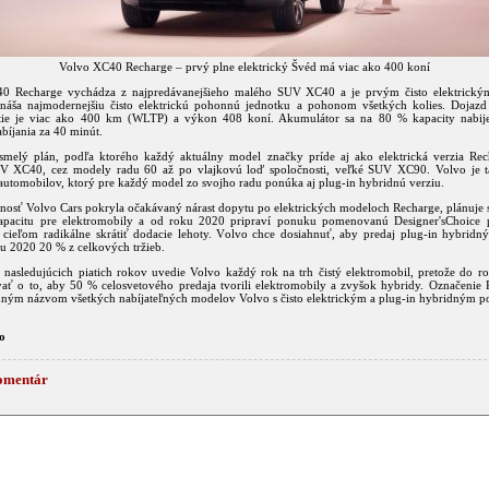
Volvo XC40 Recharge – prvý plne elektrický Švéd má viac ako 400 koní
0 Recharge vychádza z najpredávanejšieho malého SUV XC40 a je prvým čisto elektrick
ináša najmodernejšiu čisto elektrickú pohonnú jednotku a pohonom všetkých kolies. Dojazd
itie je viac ako 400 km (WLTP) a výkon 408 koní. Akumulátor sa na 80 % kapacity nabij
bíjania za 40 minút.
melý plán, podľa ktorého každý aktuálny model značky príde aj ako elektrická verzia Re
V XC40, cez modely radu 60 až po vlajkovú loď spoločnosti, veľké SUV XC90. Volvo je t
utomobilov, ktorý pre každý model zo svojho radu ponúka aj plug-in hybridnú verziu.
nosť Volvo Cars pokryla očakávaný nárast dopytu po elektrických modeloch Recharge, plánuje s
apacitu pre elektromobily a od roku 2020 pripraví ponuku pomenovanú Designer'sChoice 
 cieľom radikálne skrátiť dodacie lehoty. Volvo chce dosiahnuť, aby predaj plug-in hybridný
ku 2020 20 % z celkových tržieb.
 nasledujúcich piatich rokov uvedie Volvo každý rok na trh čistý elektromobil, pretože do r
vať o to, aby 50 % celosvetového predaja tvorili elektromobily a zvyšok hybridy. Označenie 
edným názvom všetkých nabíjateľných modelov Volvo s čisto elektrickým a plug-in hybridným 
o
omentár