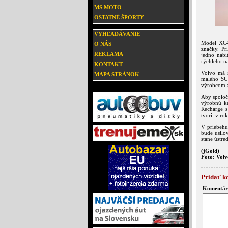
MS MOTO
OSTATNÉ ŠPORTY
VYHĽADÁVANIE
Model XC4
O NÁS
značky. Pr
REKLAMA
jedno nab
rýchleho na
KONTAKT
Volvo má s
MAPA STRÁNOK
malého SU
výrobcom a
Aby spoloč
výrobnú k
Recharge s
tvoril v ro
V priebehu
bude usilo
stane ústr
(jGold)
Foto: Volv
Pridať k
Komentár