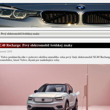
Prvý elektromobil švédskej znaky
C40 Recharge: Prvý elektromobil švédskej znaky
 január 2020
 Volvo predstavila ešte v polovici októbra minulého roka prvý čistý elektromobil XC40 Recharg
tromobilov, ktoré Volvo chystá pre nasledujúce roky.