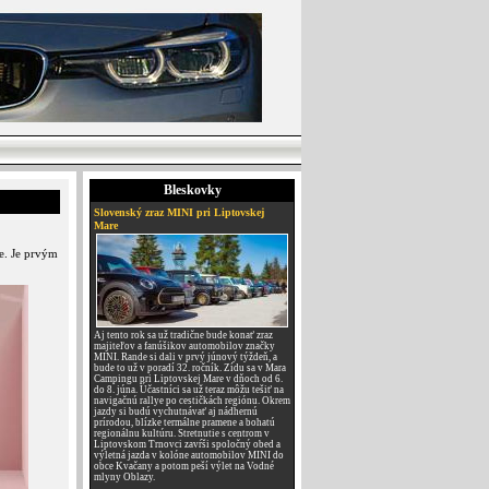
Bleskovky
Slovenský zraz MINI pri Liptovskej
Mare
e. Je prvým
Aj tento rok sa už tradične bude konať zraz
majiteľov a fanúšikov automobilov značky
MINI. Rande si dali v prvý júnový týždeň, a
bude to už v poradí 32. ročník. Zídu sa v Mara
Campingu pri Liptovskej Mare v dňoch od 6.
do 8. júna. Účastníci sa už teraz môžu tešiť na
navigačnú rallye po cestičkách regiónu. Okrem
jazdy si budú vychutnávať aj nádhernú
prírodou, blízke termálne pramene a bohatú
regionálnu kultúru. Stretnutie s centrom v
Liptovskom Trnovci zavŕši spoločný obed a
výletná jazda v kolóne automobilov MINI do
obce Kvačany a potom peší výlet na Vodné
mlyny Oblazy.