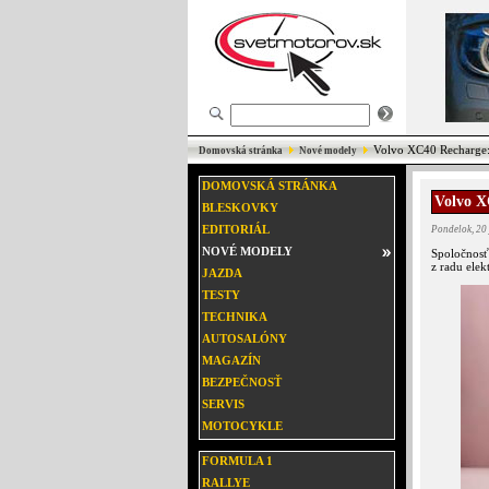
Volvo XC40 Recharge: 
Domovská stránka
Nové modely
DOMOVSKÁ STRÁNKA
Volvo X
BLESKOVKY
EDITORIÁL
Pondelok, 20
NOVÉ MODELY
Spoločnosť
z radu elek
JAZDA
TESTY
TECHNIKA
AUTOSALÓNY
MAGAZÍN
BEZPEČNOSŤ
SERVIS
MOTOCYKLE
FORMULA 1
RALLYE