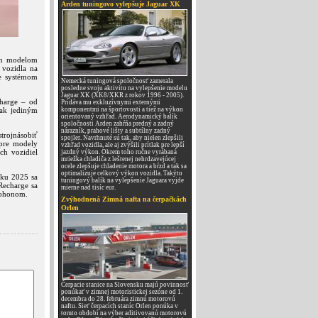
Arden tuningovo vylepšuje Jaguar XK
ým modelom
 vozidla na
e systémom
Nemecká tuningová spoločnosť zamerala
posledne svoju aktivitu na vylepšenie modelu
Jaguar XK (XK8/XKR z rokov 1996 - 2005).
charge – od
Pridáva mu exkluzívnymi externými
ak jediným
komponentmi na športovosti a tiež na výkon
orientovaný vzhľad. Aerodynamický balík
spoločnosti Arden zahŕňa predný a zadný
nárazník, prahové lišty a subtílny zadný
trojnásobiť
spojler. Navrhnuté sú tak, aby nielen zlepšili
pre modely
vzhľad vozidla, ale aj zvýšili prítlak pre lepší
ch vozidiel
jazdný výkon. Okrem toho ručne vyrábaná
mriežka chladiča z leštenej nehrdzavejúcej
ocele zlepšuje chladenie motora a bŕzd a tak sa
optimalizuje celkový výkon vozidla. Takýto
oku 2025 sa
tuningový balík na vylepšenie Jaguara vyjde
Recharge sa
mierne nad tisíc eur.
pohonom.
Zvýhodnená Zimná nafta na čerpačkách
Orlen
Čerpacie stanice na Slovensku majú povinnosť
ponúkať v zimnej motoristickej sezóne od 1.
decembra do 28. februára zimnú motorovú
naftu. Sieť čerpacích staníc Orlen ponúka v
tomto období na výber aditivovanú motorovú