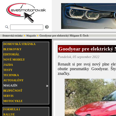
Goodyear pre elektrický Mégane E-Tech
Domovská stránka
Magazín
DOMOVSKÁ STRÁNKA
Goodyear pre elektrický
BLESKOVKY
EDITORIÁL
Pondelok, 05 september 2022
NOVÉ MODELY
Renault si pre svoj nový plne el
JAZDA
obutie pneumatiky Goodyear. Šty
TESTY
značky.
TECHNIKA
AUTOSALÓNY
MAGAZÍN
BEZPEČNOSŤ
SERVIS
MOTOCYKLE
FORMULA 1
RALLYE