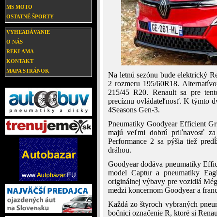
MS MOTO
OSTATNÉ ŠPORTY
VYHĽADÁVANIE
O NÁS
REKLAMA
KONTAKT
MAPA STRÁNOK
Na letnú sezónu bude elektrický R
2 rozmeru 195/60R18. Alternatívo
215/45 R20. Renault sa pre tent
precíznu ovládateľnosť. K týmto d
4Seasons Gen-3.
Pneumatiky Goodyear Efficient Gr
majú veľmi dobrú priľnavosť za
Performance 2 sa pýšia tiež pre
dráhou.
Goodyear dodáva pneumatiky Effici
model Captur a pneumatiky Eag
originálnej výbavy pre vozidlá Még
medzi koncernom Goodyear a fran
Každá zo štyroch vybraných pneu
bočnici označenie R, ktoré si Rena