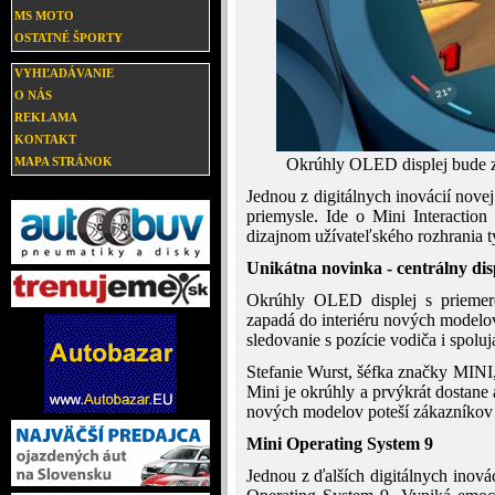
MS MOTO
OSTATNÉ ŠPORTY
VYHĽADÁVANIE
O NÁS
REKLAMA
KONTAKT
MAPA STRÁNOK
Okrúhly OLED displej bude z
Jednou z digitálnych inovácií nove
priemysle. Ide o Mini Interactio
dizajnom užívateľského rozhrania 
Unikátna novinka - centrálny dis
Okrúhly OLED displej s priemer
zapadá do interiéru nových modelo
sledovanie s pozície vodiča i spoluj
Stefanie Wurst, šéfka značky MINI,
Mini je okrúhly a prvýkrát dostane 
nových modelov poteší zákazníkov 
Mini Operating System 9
Jednou z ďalších digitálnych inová