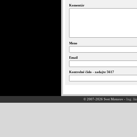
Komentár
Meno
Email
Kontrolné číslo - zadajte 5617
© 2007-2026 Svet Motorov -
Ing. Já