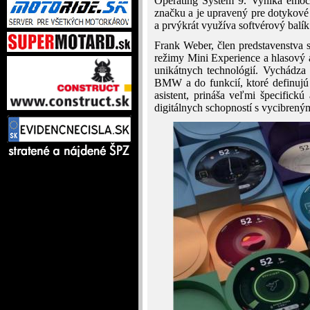
Operating System 9. Vyniká emoci
značku a je upravený pre dotykové
a prvýkrát využíva softvérový bal
Frank Weber, člen predstavenstva
režimy Mini Experience a hlasový a
unikátnych technológií. Vychádza
BMW a do funkcií, ktoré definujú
asistent, prináša veľmi špecific
digitálnych schopností s vycibreným