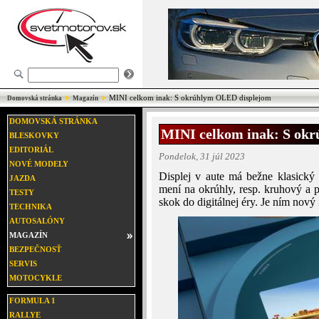
MINI celkom inak: S okrúhlym OLED displejom
Domovská stránka
Magazín
DOMOVSKÁ STRÁNKA
MINI celkom inak: S ok
BLESKOVKY
EDITORIÁL
Pondelok, 31 júl 2023
NOVÉ MODELY
Displej v aute má bežne klasický 
JAZDA
mení na okrúhly, resp. kruhový a 
TESTY
skok do digitálnej éry. Je ním nový 
TECHNIKA
AUTOSALÓNY
MAGAZÍN
BEZPEČNOSŤ
SERVIS
MOTOCYKLE
FORMULA 1
RALLYE