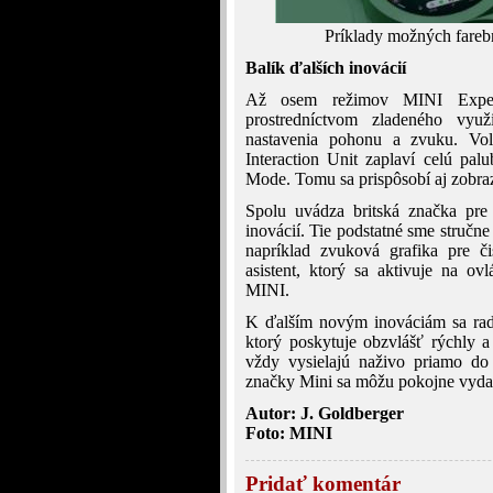
Príklady možných farebn
Balík ďalších inovácií
Až osem režimov MINI Experi
prostredníctvom zladeného využ
nastavenia pohonu a zvuku. Voli
Interaction Unit zaplaví celú pa
Mode. Tomu sa prispôsobí aj zobraz
Spolu uvádza britská značka pre
inovácií. Tie podstatné sme stručn
napríklad zvuková grafika pre či
asistent, ktorý sa aktivuje na o
MINI.
K ďalším novým inováciám sa rad
ktorý poskytuje obzvlášť rýchly 
vždy vysielajú naživo priamo do 
značky Mini sa môžu pokojne vydať 
Autor: J. Goldberger
Foto: MINI
Pridať komentár