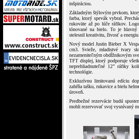
inšpiráciou.
Základným štýlovým prvkom, ktorý
farba, ktorý spevák vybral. Prech
rukoväte až po lúče ráfikov. Log
tónované na bielo. To je hlavný 
stelesnil kreativitu, živosť a energiu
Nový model Justin Bieber X Vespa
cm3. Svieže, mladistvé tvary sk
nezameniteľným obdĺžnikovým svet
TFT displej, ktorý podporuje vše
neprehliadnuteľné 12” ráfiky kol
technológie.
Exkluzívnu limitovanú edíciu do
zahŕňa tašku, rukavice a bielu hel
úroveň.
Predbežné rezervácie budú spusten
mohli rezervovať svoj vysnívaný m