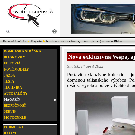
Nová exkluzívna Vespa, aj teraz je za tým Justin Bieber
Domovská stránka
Magazín
DOMOVSKÁ STRÁNKA
Nová exkluzívna Vespa, aj
BLESKOVKY
EDITORIÁL
Štvrtok, 14 apríl 2022
NOVÉ MODELY
Postaviť exkluzívne kolekcie naj
JAZDA
doménou talianskeho výrobcu. P
TESTY
uvádza výrobca práve v týchto dňo
TECHNIKA
AUTOSALÓNY
MAGAZÍN
BEZPEČNOSŤ
SERVIS
MOTOCYKLE
FORMULA 1
RALLYE