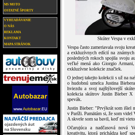
MS MOTO
OSTATNÉ ŠPORTY
VYHĽADÁVANIE
O NÁS
REKLAMA
Skúter Vespa v exkl
KONTAKT
MAPA STRÁNOK
Vespa často zameriavala svoju krea
a exkluzívnych edícií na známych
posledných rokoch spojila svoju a
veľké mená ako Giorgio Armani, 
exkluzívne kolekcie značiek.
O jednej takejto kolekcii s už na n
o hudobnú umelca Justina Biebera
hviezdu a svoj najštýlovejší skú
kolekcia skútrov Justin Bieber X
spevák.
Justin Bieber: "Prvýkrát som išiel
v Paríži. Pamätám si, že som videl
A skvele som sa bavil, keď mi vieto
Očarujúca a nadčasová nová Ve
kreativitu, ktorá prichádza keď s