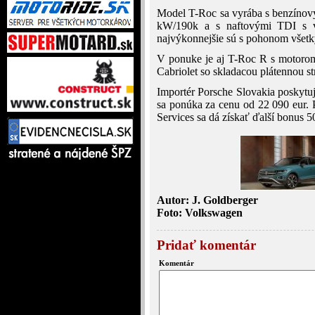
Model T-Roc sa vyrába s benzíno
kW/190k a s naftovými TDI s 
najvýkonnejšie sú s pohonom všetk
V ponuke je aj T-Roc R s motoro
Cabriolet so skladacou plátennou st
Importér Porsche Slovakia poskytuj
sa ponúka za cenu od 22 090 eur. 
Services sa dá získať ďalší bonus 5
Autor: J. Goldberger
Foto: Volkswagen
Pridať komentár
Komentár