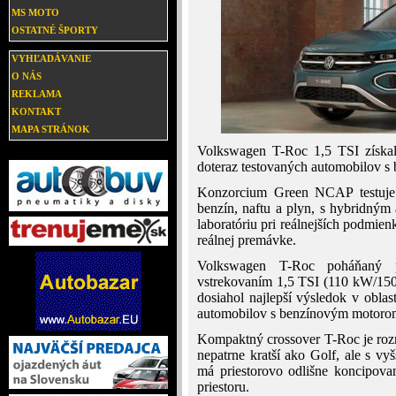
MS MOTO
OSTATNÉ ŠPORTY
VYHĽADÁVANIE
O NÁS
REKLAMA
KONTAKT
MAPA STRÁNOK
Volkswagen T-Roc 1,5 TSI získal
doteraz testovaných automobilov
Konzorcium Green NCAP testuje 
benzín, naftu a plyn, s hybridným
laboratóriu pri reálnejších podmien
reálnej premávke.
Volkswagen T-Roc poháňaný 
vstrekovaním 1,5 TSI (110 kW/15
dosiahol najlepší výsledok v oblas
automobilov s benzínovým motoro
Kompaktný crossover T-Roc je roz
nepatrne kratší ako Golf, ale s v
má priestorovo odlišne koncipova
priestoru.