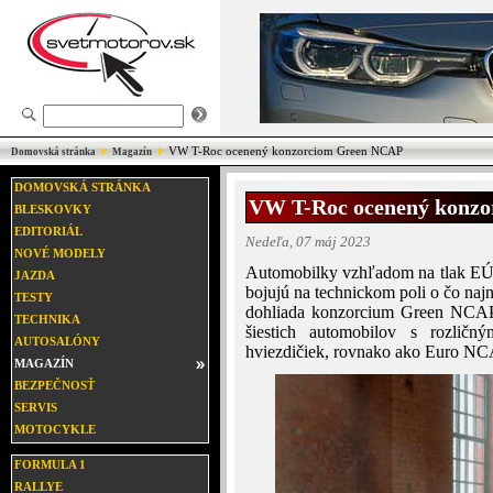
VW T-Roc ocenený konzorciom Green NCAP
Domovská stránka
Magazín
DOMOVSKÁ STRÁNKA
VW T-Roc ocenený konz
BLESKOVKY
EDITORIÁL
Nedeľa, 07 máj 2023
NOVÉ MODELY
Automobilky vzhľadom na tlak EÚ 
JAZDA
bojujú na technickom poli o čo najni
TESTY
dohliada konzorcium Green NCAP, 
TECHNIKA
šiestich automobilov s rozličn
AUTOSALÓNY
hviezdičiek, rovnako ako Euro NCA
MAGAZÍN
BEZPEČNOSŤ
SERVIS
MOTOCYKLE
FORMULA 1
RALLYE