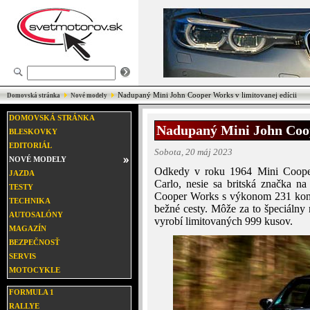
Nadupaný Mini John Cooper Works v limitovanej edícii
Domovská stránka
Nové modely
DOMOVSKÁ STRÁNKA
Nadupaný Mini John Coop
BLESKOVKY
EDITORIÁL
Sobota, 20 máj 2023
NOVÉ MODELY
Odkedy v roku 1964 Mini Cooper
JAZDA
Carlo, nesie sa britská značka n
TESTY
Cooper Works s výkonom 231 koní 
TECHNIKA
bežné cesty. Môže za to špeciálny
AUTOSALÓNY
vyrobí limitovaných 999 kusov.
MAGAZÍN
BEZPEČNOSŤ
SERVIS
MOTOCYKLE
FORMULA 1
RALLYE