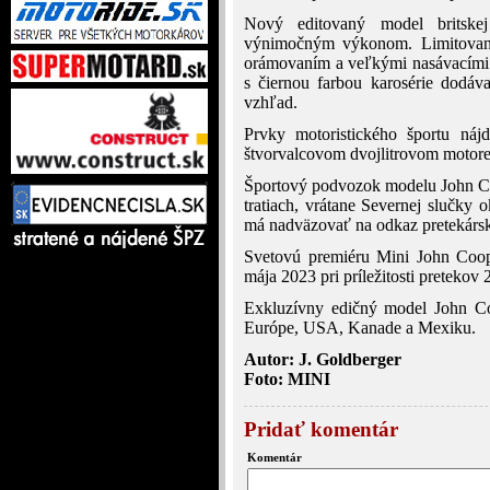
Nový editovaný model britske
výnimočným výkonom. Limitovaná
orámovaním a veľkými nasávacími 
s čiernou farbou karosérie dodáva
vzhľad.
Prvky motoristického športu n
štvorvalcovom dvojlitrovom motore
Športový podvozok modelu John Co
tratiach, vrátane Severnej slučky
má nadväzovať na odkaz pretekársk
Svetovú premiéru Mini John Coop
mája 2023 pri príležitosti preteko
Exkluzívny edičný model John C
Európe, USA, Kanade a Mexiku.
Autor: J. Goldberger
Foto: MINI
Pridať komentár
Komentár