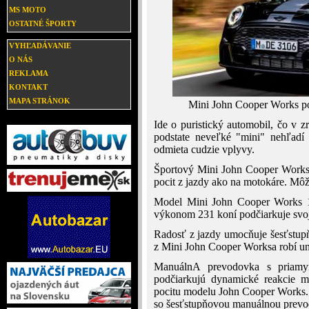
MS MOTO
OSTATNÉ ŠPORTY
VYHĽADÁVANIE
O NÁS
REKLAMA
KONTAKT
MAPA STRÁNOK
Mini John Cooper Works po
Ide o puristický automobil, čo v z
podstate neveľké "mini" nehľadí 
odmieta cudzie vplyvy.
Športový Mini John Cooper Works 
pocit z jazdy ako na motokáre. Môže
Model Mini John Cooper Works 1t
výkonom 231 koní podčiarkuje svoj
Radosť z jazdy umocňuje šesťstup
z Mini John Cooper Worksa robí u
ManuálnA prevodovka s priamy
podčiarkujú dynamické reakcie m
pocitu modelu John Cooper Works. D
so šesťstupňovou manuálnou prevod