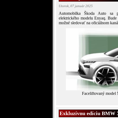
Utorok, 07 január 2025
Automobilka Škoda Auto sa pri
elektrického modelu Enyaq. Bude u
možné sledovať na oficiálnom kan
Faceliftovaný model 
Exkluzívnu edíciu BMW 