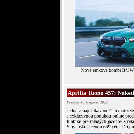
Nové emkové kombi BMW M
Aprilia Tuono 457: Naked
Pondelok, 10 marec 2025
Jedna z najočakávanejších motocyk
s exkluzívnou ponukou online pre
funbike pre mladých jazdcov s re
Slovensko s cenou 6599 eur. Do pred