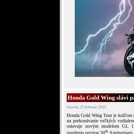
Honda Gold Wing slávi p
Utorok, 25 február 2025
Honda Gold Wing Tour je kráľom k
na prekonávanie veľkých vzdiale
oslavuje novým modelom GL 18
th
uvedenia verziou 50
Anniversary.