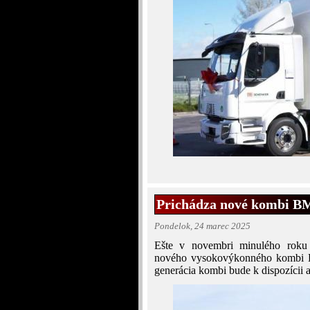
Prichádza nové kombi B
Pondelok, 24 marec 2025
Ešte v novembri minulého roku
nového vysokovýkonného kombi 
generácia kombi bude k dispozícii a