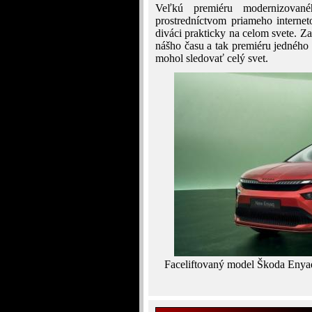
Veľkú premiéru modernizovan
prostredníctvom priameho interne
diváci prakticky na celom svete. Za
nášho času a tak premiéru jedného
mohol sledovať celý svet.
Faceliftovaný model Škoda Enyaq 