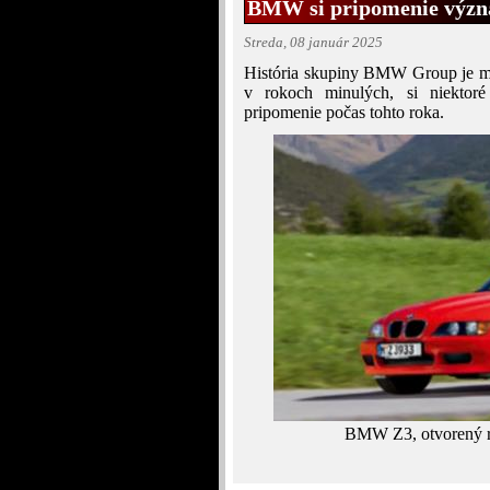
BMW si pripomenie význ
Streda, 08 január 2025
História skupiny BMW Group je mi
v rokoch minulých, si niektoré
pripomenie počas tohto roka.
BMW Z3, otvorený ro