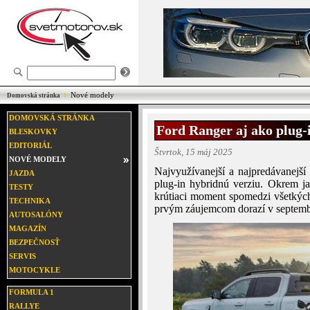
Nové modely
Domovská stránka
DOMOVSKÁ STRÁNKA
Ford Ranger aj ako plug-i
BLESKOVKY
EDITORIÁL
Štvrtok, 15 máj 2025
NOVÉ MODELY
Najvyužívanejší a najpredávanejš
JAZDA
plug-in hybridnú verziu. Okrem ja
TESTY
krútiaci moment spomedzi všetkýc
TECHNIKA
prvým záujemcom dorazí v septembr
AUTOSALÓNY
MAGAZÍN
BEZPEČNOSŤ
SERVIS
MOTOCYKLE
FORMULA 1
RALLYE