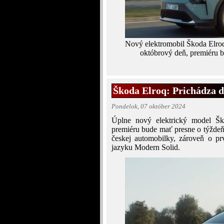
Nový elektromobil Škoda Elroq
októbrový deň, premiéru b
Škoda Elroq: Prichádza ď
Pondelok, 07 október 2024
Úplne nový elektrický model Ško
premiéru bude mať presne o týždeň
českej automobilky, zároveň o 
jazyku Modern Solid.