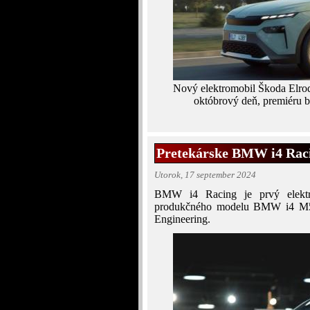
Nový elektromobil Škoda Elroq
októbrový deň, premiéru b
Pretekárske BMW i4 Raci
Utorok, 17 september 2024
BMW i4 Racing je prvý elektri
produkčného modelu BMW i4 M50.
Engineering.