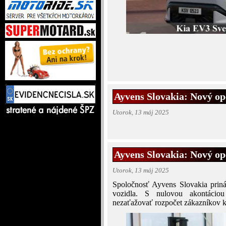
Ayvens Slovakia: Nový ope
Utorok, 13 máj 2025
Ayvens Slovakia: Nový ope
Utorok, 13 máj 2025
Spoločnosť Ayvens Slovakia priná
vozidla. S nulovou akontácio
nezaťažovať rozpočet zákazníkov k