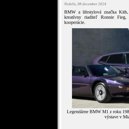
Nedeľa, 08 december 2024
BMW a lifestylová značka Kith, 
kreatívny riaditeľ Ronnie Fieg
kooperácie.
Legendárne BMW M1 z roku 1981
výstave v Mi