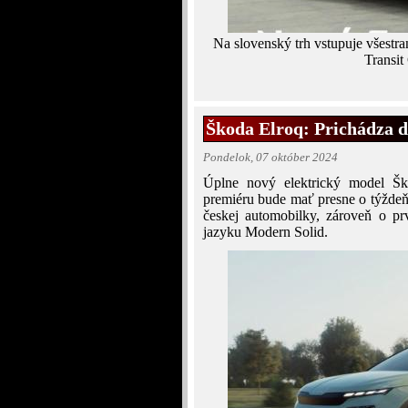
Na slovenský trh vstupuje všest
Transit
Škoda Elroq: Prichádza ď
Pondelok, 07 október 2024
Úplne nový elektrický model Ško
premiéru bude mať presne o týždeň
českej automobilky, zároveň o 
jazyku Modern Solid.