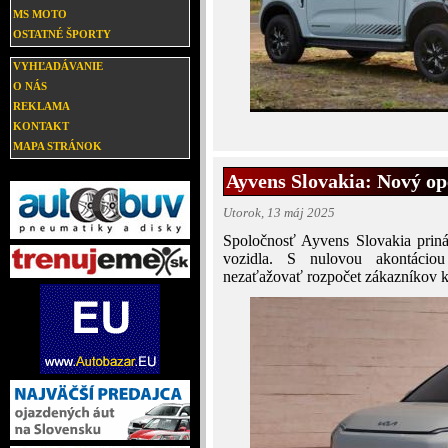
MS MOTO
OSTATNÉ ŠPORTY
VYHĽADÁVANIE
O NÁS
REKLAMA
KONTAKT
MAPA STRÁNOK
Ayvens Slovakia: Nový ope
Utorok, 13 máj 2025
Spoločnosť Ayvens Slovakia priná
vozidla. S nulovou akontácio
nezaťažovať rozpočet zákazníkov k