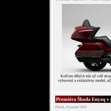
Kráľom dlhých trás už celé desa
vybavený a exkluzívny model, u
Premiéra Škoda Enyaq v
Piatok, 10 január 2025