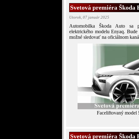
Svetová premiéra Škoda E
Utorok, 07 január 2025
Automobilka Škoda Auto sa pri
elektrického modelu Enyaq. Bude u
možné sledovať na oficiálnom kan
Faceliftovaný model 
Svetová premiéra Škoda E