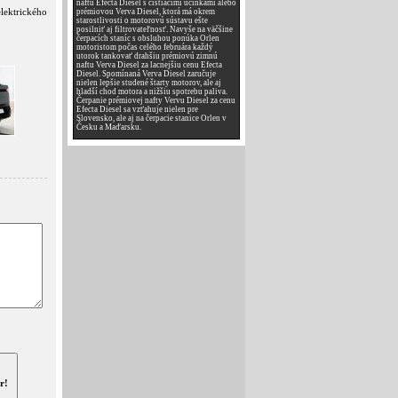
naftu Efecta Diesel s čistiacimi účinkami alebo
lektrického
prémiovou Verva Diesel, ktorá má okrem
starostlivosti o motorovú sústavu ešte
posilniť aj filtrovateľnosť. Navyše na väčšine
čerpacích staníc s obsluhou ponúka Orlen
motoristom počas celého februára každý
utorok tankovať drahšiu prémiovú zimnú
naftu Verva Diesel za lacnejšiu cenu Efecta
Diesel. Spomínaná Verva Diesel zaručuje
nielen lepšie studené štarty motorov, ale aj
hladší chod motora a nižšiu spotrebu paliva.
Čerpanie prémiovej nafty Vervu Diesel za cenu
Efecta Diesel sa vzťahuje nielen pre
Slovensko, ale aj na čerpacie stanice Orlen v
Česku a Maďarsku.
r!