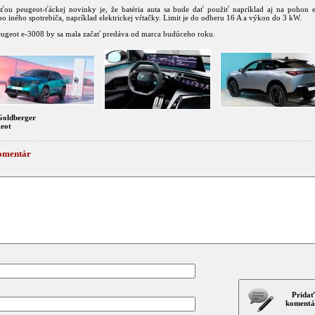
ťou peugeot-ťáckej novinky je, že batéria auta sa bude dať použiť napríklad aj na pohon e
bo iného spotrebiča, napríklad elektrickej vŕtačky. Limit je do odberu 16 A a výkon do 3 kW.
ugeot e-3008 by sa mala začať predáva od marca budúceho roku.
Goldberger
geot
omentár
Pridať
komentá