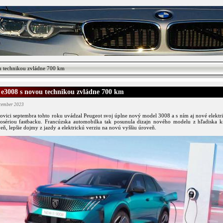
u technikou zvládne 700 km
 e3008 s novou technikou zvládne 700 km
ecember 2023
lovici septembra tohto roku uvádzal Peugeot svoj úplne nový model 3008 a s ním aj nové elektr
osériou fastbacku. Francúzska automobilka tak posunula dizajn nového modelu z hľadiska kr
eň, lepšie dojmy z jazdy a elektrickú verziu na novú vyššiu úroveň.