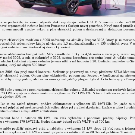
a sa pochválila, že znovu objavila efektívny dizajn fastback SUV. V novom modeli e-3008
 nové ergonomické riešenie kokpitu Panasonic i-Cockpit novej generácie. Nový model prináša d
v novom modeli vysoký výkon a plne elektrický pohon s deklarovaným dojazdom posunu
vým elektrickým modelom e-3008 nadväzuje na aktuálny Peugeot 3008, ktorý je mimoriadn
a posledných sedem rokov kúpilo už viac ako 1,3 milióna zákazníkov v 130 krajinách sveta. V t
ými ambíciami mal štartovať aj elektrický variant.
erácia obľúbeného kompaktného SUV narástla do dĺžky na 4,54 metra a väčší je aj rázvor ná
ý model 3008, a teda aj elektrický e-3008, svojou karosériou pripomína kupé. Aj vďaka tomu
zduchu koeficient odporu vzduchu je teraz nižší a má hodnotu 0,28. Budúcich majiteľov určite
ufra, ktorý má objem 520 litrov.
ot 3008 ako prvý model koncernu Stellantis je postavený na novej platforme STLA Mediu
žiť elektrický pohon. Okrem plne elektrického pohonu má Peugeot v budúcnosti na niekto
 mild hybridný pohon, ale tiež zo zásuvky nabíjateľný plug-in hybrid. Či to bude aj pre Európ
08 bude v ponuke s tromi variantmi elektrického pohonu. Základný s pohonom predných kolies
u 73 kWh a spája sa s elektromotorom s výkonom 157 kW/213k. S touto batériou na jedno nab
ľa výrobcu 525 km.
kolke sa na zadnú nápravu pridáva elektromotor s výkonom 83 kW/113k. Pri jazde sa t
r má pripájať pri preklze predných kolies, alebo pri prudkej akcelerácii. Batérie u tohto i pred
 lítium-iontové a majú 400V architektúru.
ší variant bude s batériou 98 kWh, ten však výhradne s pohonom prednej nápravy. Poh
or s výkonom 170 kW/231k. Predpokladaný dojazd podľa WLTP je až 700 km.
ie môže poslúžiť striedavý prúd z nabíjačky s výkonom 11 kW, alebo 22 kW, resp. s jedno
jačkou s výkonom 160 kW – v tomto prípade má nabitie z 20 na 80 % trvať približne 30 minút.