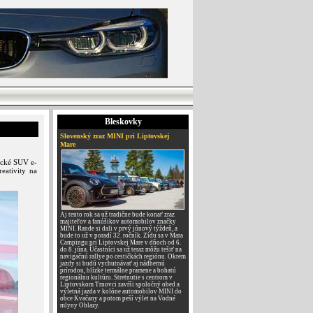
Bleskovky
Slovenský zraz MINI pri Liptovskej
Mare
ické SUV e-
eativity na
Aj tento rok sa už tradične bude konať zraz
majiteľov a fanúšikov automobilov značky
MINI. Rande si dali v prvý júnový týždeň, a
bude to už v poradí 32. ročník. Zídu sa v Mara
Campingu pri Liptovskej Mare v dňoch od 6.
do 8. júna. Účastníci sa už teraz môžu tešiť na
navigačnú rallye po cestičkách regiónu. Okrem
jazdy si budú vychutnávať aj nádhernú
prírodou, blízke termálne pramene a bohatú
regionálnu kultúru. Stretnutie s centrom v
Liptovskom Trnovci zavŕši spoločný obed a
výletná jazda v kolóne automobilov MINI do
obce Kvačany a potom peší výlet na Vodné
mlyny Oblazy.