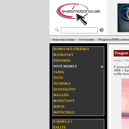
Peugeot e3008 s novo
Domovská stránka
Nové modely
DOMOVSKÁ STRÁNKA
Peugeot
BLESKOVKY
EDITORIÁL
Streda, 27 d
NOVÉ MODELY
V prvej po
3008 s kar
JAZDA
vyššiu úrov
TESTY
TECHNIKA
AUTOSALÓNY
MAGAZÍN
BEZPEČNOSŤ
SERVIS
MOTOCYKLE
FORMULA 1
RALLYE