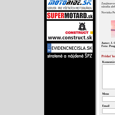
Zaujímavos
náradia ale
Novinka Pe
Autor: J. 
Foto: Peu
Pridať k
Komentár
Meno
Email