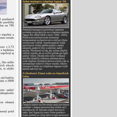
Arden tuningovo vylepšuje Jaguar XK
 predstavil
o portfólia
tým na 700
Nemecká tuningová spoločnosť zamerala
posledne svoju aktivitu na vylepšenie modelu
e úspešný a
Jaguar XK (XK8/XKR z rokov 1996 - 2005).
omto trende
Pridáva mu exkluzívnymi externými
komponentmi na športovosti a tiež na výkon
orientovaný vzhľad. Aerodynamický balík
spoločnosti Arden zahŕňa predný a zadný
prav s 2,73
nárazník, prahové lišty a subtílny zadný
 a lepšiemu
spojler. Navrhnuté sú tak, aby nielen zlepšili
 uspokojí aj
vzhľad vozidla, ale aj zvýšili prítlak pre lepší
jazdný výkon. Okrem toho ručne vyrábaná
mriežka chladiča z leštenej nehrdzavejúcej
ocele zlepšuje chladenie motora a bŕzd a tak sa
m, čím môže
optimalizuje celkový výkon vozidla. Takýto
rých trhoch
tuningový balík na vylepšenie Jaguara vyjde
u, to ukáže
mierne nad tisíc eur.
Zvýhodnená Zimná nafta na čerpačkách
Orlen
 má batériu
itie e-3008
ento zadný
chádzajúceho
on obstará
Čerpacie stanice na Slovensku majú povinnosť
ponúkať v zimnej motoristickej sezóne od 1.
decembra do 28. februára zimnú motorovú
smerný prúd
naftu. Sieť čerpacích staníc Orlen ponúka v
tomto období na výber aditivovanú motorovú