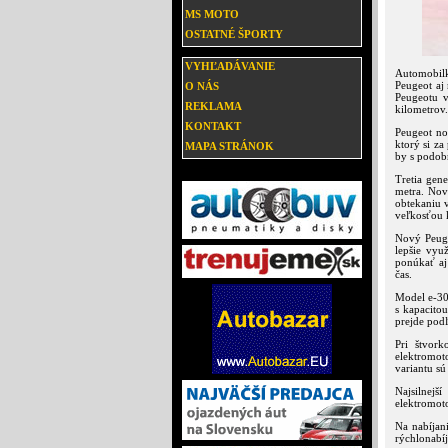
MS MOTO
OSTATNÉ ŠPORTY
VYHĽADÁVANIE
Automobilk
Peugeot aj
O NÁS
Peugeotu 
REKLAMA
kilometrov.
KONTAKT
Peugeot no
ktorý si z
MAPA STRÁNOK
by s podobn
Tretia gen
metra. Nov
obtekaniu v
veľkosťou k
Nový Peuge
lepšie vyu
ponúkať aj
čas.
Model e-30
s kapacito
prejde pod
Pri štvor
elektromoto
variantu sú
Najsilnej
elektromot
Na nabíjan
rýchlonabí