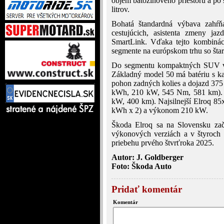
objem batožinového priestoru a po
litrov.
Bohatá štandardná výbava zahŕň
cestujúcich, asistenta zmeny jaz
SmartLink. Vďaka tejto kombinác
segmente na európskom trhu so šta
Do segmentu kompaktných SUV vst
Základný model 50 má batériu s k
pohon zadných kolies a dojazd 375 
kWh, 210 kW, 545 Nm, 581 km). V
kW, 400 km). Najsilnejší Elroq 8
kWh x 2) a výkonom 210 kW.
Škoda Elroq sa na Slovensku začn
výkonových verziách a v štyroch
priebehu prvého štvrťroka 2025.
Autor: J. Goldberger
Foto: Škoda Auto
Pridať komentár
Komentár