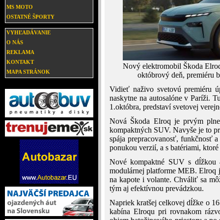
MS MOTO
OSTATNÉ ŠPORTY
VYHĽADÁVANIE
O NÁS
REKLAMA
KONTAKT
Nový elektromobil Škoda Elroq
MAPA STRÁNOK
októbrový deň, premiéru b
Vidieť naživo svetovú premiéru 
naskytne na autosalóne v Paríži. T
1.októbra, predstaví svetovej verej
Nová Škoda Elroq je prvým plne
kompaktných SUV. Navyše je to pr
spája prepracovanosť, funkčnosť a
ponukou verzií, a s batériami, ktor
Nové kompaktné SUV s dĺžkou 4
modulárnej platforme MEB. Elroq 
na kapote i volante. Chváliť sa 
tým aj efektívnou prevádzkou.
Napriek kratšej celkovej dĺžke o 1
kabína Elroqu pri rovnakom ráz