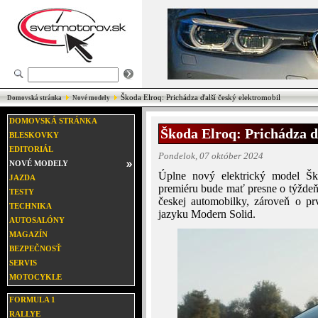
Škoda Elroq: Prichádza ďalší český elektromobil
Domovská stránka
Nové modely
DOMOVSKÁ STRÁNKA
Škoda Elroq: Prichádza ď
BLESKOVKY
EDITORIÁL
Pondelok, 07 október 2024
NOVÉ MODELY
Úplne nový elektrický model Ško
JAZDA
premiéru bude mať presne o týždeň
TESTY
českej automobilky, zároveň o 
TECHNIKA
jazyku Modern Solid.
AUTOSALÓNY
MAGAZÍN
BEZPEČNOSŤ
SERVIS
MOTOCYKLE
FORMULA 1
RALLYE