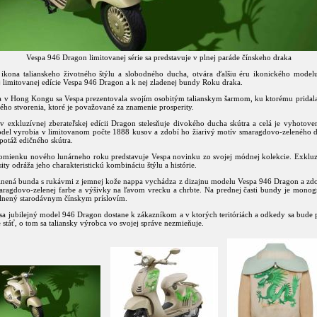
Vespa 946 Dragon limitovanej série sa predstavuje v plnej paráde čínskeho draka
ikona talianskeho životného štýlu a slobodného ducha, otvára ďalšiu éru ikonického mode
j limitovanej edície Vespa 946 Dragon a k nej zladenej bundy Roku draka.
a v Hong Kongu sa Vespa prezentovala svojím osobitým talianskym šarmom, ku ktorému pridala 
ho stvorenia, ktoré je považované za znamenie prosperity.
v exkluzívnej zberateľskej edícii Dragon stelesňuje divokého ducha skútra a celá je vyhotove
odel vyrobia v limitovanom počte 1888 kusov a zdobí ho žiarivý motív smaragdovo-zeleného d
potáž edičného skútra.
pomienku nového lunárneho roku predstavuje Vespa novinku zo svojej módnej kolekcie. Exklu
ty odráža jeho charakteristickú kombináciu štýlu a histórie.
lnená bunda s rukávmi z jemnej kože nappa vychádza z dizajnu modelu Vespa 946 Dragon a zdo
aragdovo-zelenej farbe a výšivky na ľavom vrecku a chrbte. Na prednej časti bundy je mono
lnený starodávnym čínskym príslovím.
sa jubilejný model 946 Dragon dostane k zákazníkom a v ktorých teritóriách a odkedy sa bude p
stáť, o tom sa taliansky výrobca vo svojej správe nezmieňuje.