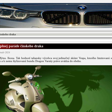
ínskeho draka
 plnej paráde čínskeho draka
anuár 2024
ýtus. Ikona. Tak hodnotí taliansky výrobca svoj jedinečný skúter Vespa, ktorého limitovanú s
 a k nemu štylizovanú bundu Dragon Varsity práve uvádza do obehu.