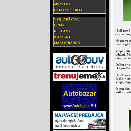
MS MOTO
OSTATNÉ ŠPORTY
VYHĽADÁVANIE
O NÁS
Nadčasová 
REKLAMA
exkluzívne
KONTAKT
Na prahu s
MAPA STRÁNOK
mytologické
Vespa 946 
odtieni. M
obopína ka
Ďalšiu pri
DragonVarsi
Úpletová v
draka v sm
Vespa) dop
O tom ako 
koľko bude 