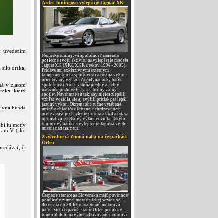
Arden tuningovo vylepšuje Jaguar XK
lu uvedením
Nemecká tuningová spoločnosť zamerala
posledne svoju aktivitu na vylepšenie modelu
Jaguar XK (XK8/XKR z rokov 1996 - 2005).
silu draka,
Pridáva mu exkluzívnymi externými
komponentmi na športovosti a tiež na výkon
orientovaný vzhľad. Aerodynamický balík
ná v zlatom
spoločnosti Arden zahŕňa predný a zadný
nárazník, prahové lišty a subtílny zadný
raka, ktorý
spojler. Navrhnuté sú tak, aby nielen zlepšili
vzhľad vozidla, ale aj zvýšili prítlak pre lepší
jazdný výkon. Okrem toho ručne vyrábaná
zívna bunda
mriežka chladiča z leštenej nehrdzavejúcej
ocele zlepšuje chladenie motora a bŕzd a tak sa
optimalizuje celkový výkon vozidla. Takýto
tuningový balík na vylepšenie Jaguara vyjde
bí ju motív
mierne nad tisíc eur.
gram V (ako
Zvýhodnená Zimná nafta na čerpačkách
Orlen
redávať, či
Čerpacie stanice na Slovensku majú povinnosť
ponúkať v zimnej motoristickej sezóne od 1.
decembra do 28. februára zimnú motorovú
naftu. Sieť čerpacích staníc Orlen ponúka v
tomto období na výber aditivovanú motorovú