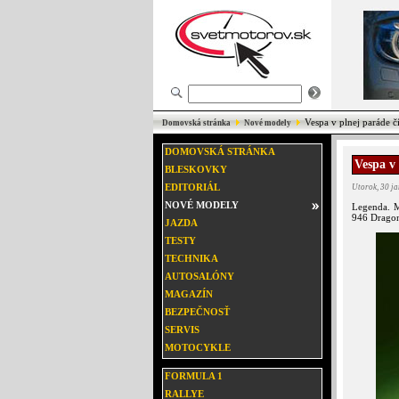
Vespa v plnej paráde č
Domovská stránka
Nové modely
DOMOVSKÁ STRÁNKA
Vespa v
BLESKOVKY
EDITORIÁL
Utorok, 30 j
NOVÉ MODELY
Legenda. M
946 Dragon
JAZDA
TESTY
TECHNIKA
AUTOSALÓNY
MAGAZÍN
BEZPEČNOSŤ
SERVIS
MOTOCYKLE
FORMULA 1
RALLYE