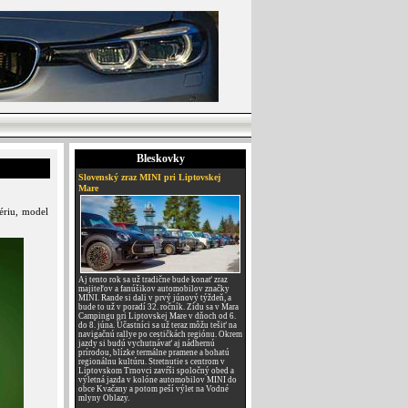
Bleskovky
Slovenský zraz MINI pri Liptovskej
Mare
ériu, model
Aj tento rok sa už tradične bude konať zraz
majiteľov a fanúšikov automobilov značky
MINI. Rande si dali v prvý júnový týždeň, a
bude to už v poradí 32. ročník. Zídu sa v Mara
Campingu pri Liptovskej Mare v dňoch od 6.
do 8. júna. Účastníci sa už teraz môžu tešiť na
navigačnú rallye po cestičkách regiónu. Okrem
jazdy si budú vychutnávať aj nádhernú
prírodou, blízke termálne pramene a bohatú
regionálnu kultúru. Stretnutie s centrom v
Liptovskom Trnovci zavŕši spoločný obed a
výletná jazda v kolóne automobilov MINI do
obce Kvačany a potom peší výlet na Vodné
mlyny Oblazy.