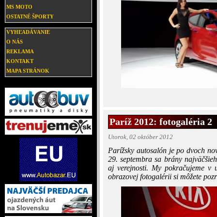
MS MOTO
OSTATNÉ ŠPORTY
VYHĽADÁVANIE
O NÁS
REKLAMA
KONTAKT
MAPA STRÁNOK
Paríž 2012: fotogaléria 2
Utorok, 02 október 2012
Parížsky autosalón je po dvoch no
29. septembra sa brány najväčšieh
aj verejnosti. My pokračujeme v 
obrazovej fotogalérii si môžete poz