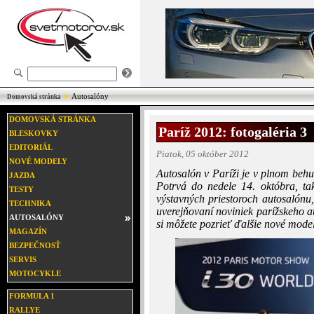
Autosalóny
Domovská stránka
DOMOVSKÁ STRÁNKA
Paríž 2012: fotogaléria 3
BLESKOVKY
EDITORIÁL
Piatok, 05 október 2012
NOVÉ MODELY
Autosalón v Paríži je v plnom behu
JAZDA
Potrvá do nedele 14. októbra, ta
TESTY
výstavných priestoroch autosalónu,
TECHNIKA
uverejňovaní noviniek parížskeho au
AUTOSALÓNY
si môžete pozrieť ďalšie nové model
MAGAZÍN
BEZPEČNOSŤ
SERVIS
MOTOCYKLE
FORMULA 1
RALLYE