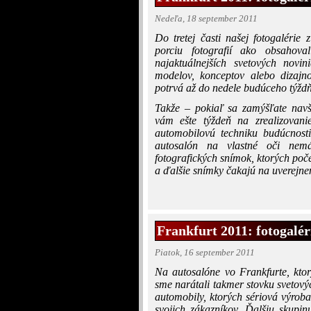
Nedeľa, 18 september 2011
Do tretej časti našej fotogaléri
porciu fotografií ako obsahova
najaktuálnejších svetových novi
modelov, konceptov alebo dizajno
potrvá až do nedele budúceho týžd
Takže – pokiaľ sa zamýšľate navšt
vám ešte týždeň na zrealizovan
automobilovú techniku budúcnosti
autosalón na vlastné oči ne
fotografických snímok, ktorých počet s
a ďalšie snímky čakajú na uverejnen
Frankfurt 2011: fotogaléri
Piatok, 16 september 2011
Na autosalóne vo Frankfurte, ktor
sme narátali takmer stovku svetový
automobily, ktorých sériová výrob
svojich zákazníkov. Ďalšiu skupinu