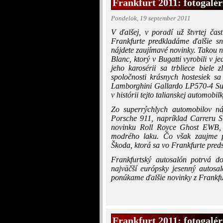
Frankfurt 2011: fotogaléri
Pondelok, 19 september 2011
V ďalšej, v poradí už štvrtej čas
Frankfurte predkladáme ďalšie sn
nájdete zaujímavé novinky. Takou n
Blanc, ktorý v Bugatti vyrobili v 
jeho karosérii sa trbliece biele
spoločnosti krásnych hostesiek sa
Lamborghini Gallardo LP570-4 Supe
v histórii tejto talianskej automobilk
Zo superrýchlych automobilov náj
Porsche 911, napríklad Carreru S
novinku Roll Royce Ghost EWB, n
modrého laku. Čo však zaujme p
Škoda, ktorá sa vo Frankfurte pre
Frankfurtský autosalón potrvá do
najväčší európsky jesenný autosa
ponúkame ďalšie novinky z Frankfu
Frankfurt 2011: fotogaléri