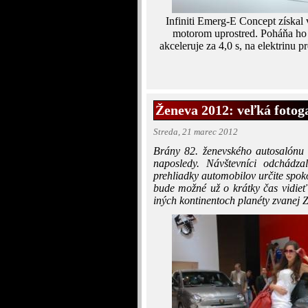
Infiniti Emerg-E Concept získal v
motorom uprostred. Poháňa ho e
akceleruje za 4,0 s, na elektrinu
Ženeva 2012: veľká fotoga
Streda, 21 marec 2012
Brány 82. ženevského autosalónu 
naposledy. Návštevníci odchádza
prehliadky automobilov určite spoko
bude možné už o krátky čas vidieť 
iných kontinentoch planéty zvanej 