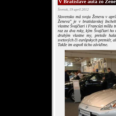
V Bratislave autá zo Žene
Štvrtok, 19 apríl 2012
Slovensko má svoju Ženevu v apríli
Ženeva" je v bratislavskej Inch
vlastne Švajčiari i Francúzi môžu tr
raz za dva roky, kým Švajčiari ho
druhým vlastne my, pretože hal
svetových či európskych premiér, 
Takže im aspoň ticho záviďme.