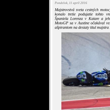
Pondelok, 11 apríl 2016
Majstrovstvá sveta cestných motoc
konalo tretie podujatie tohto v
Španiela Lorenza v Katare a je
MotoGP sa v Austine očakával veľ
ašpirantom na desiaty titul majstr