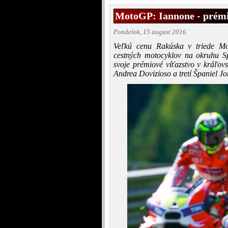
MotoGP: Iannone - prémio
Pondelok, 15 august 2016
Veľkú cenu Rakúska v triede Moto
cestných motocyklov na okruhu Sp
svoje prémiové víťazstvo v kráľovs
Andrea Dovizioso a tretí Španiel Jo