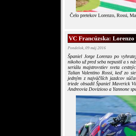
Čelo pretekov Lorenzo, Rossi, Mar
VC Francúzska: Lorenzo 
Pondelok, 09 máj 2016
Španiel Jorge Lorenzo po vyhratej 
nikoho už pred seba nepustil a s n
seriálu majstrovstiev sveta cestn
Talian Valentino Rossi, keď zo si
jedným z najväčších jazdcov súča
triede obsadil Španiel Maverick V
Andreovia Dovizioso a Yannone spa