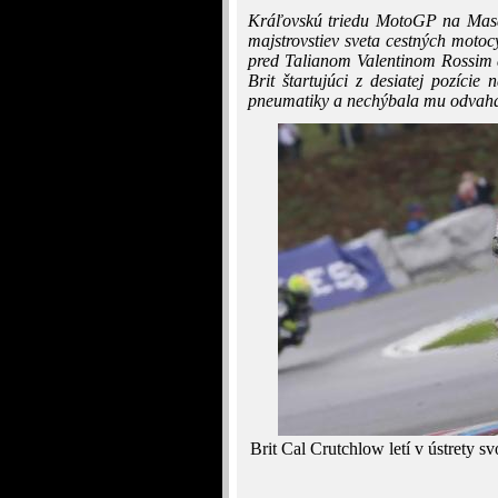
Kráľovskú triedu MotoGP na Masar
majstrovstiev sveta cestných motoc
pred Talianom Valentinom Rossim
Brit štartujúci z desiatej pozície
pneumatiky a nechýbala mu odvaha 
Brit Cal Crutchlow letí v ústrety 