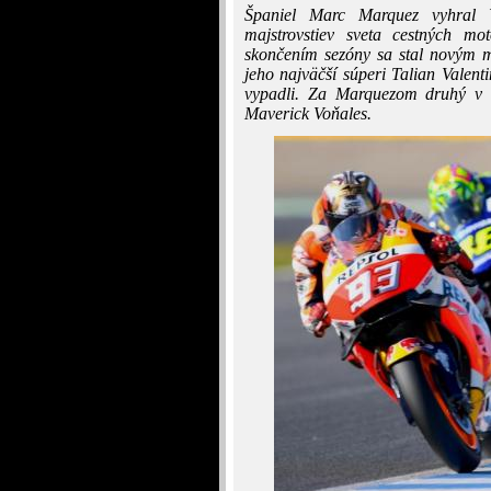
Španiel Marc Marquez vyhral V
majstrovstiev sveta cestných m
skončením sezóny sa stal novým m
jeho najväčší súperi Talian Valent
vypadli. Za Marquezom druhý v ci
Maverick Voňales.