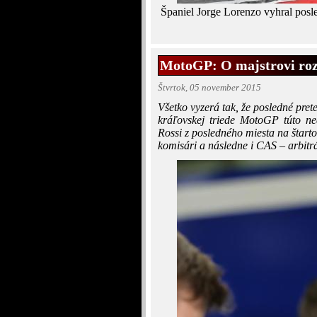
Španiel Jorge Lorenzo vyhral posle
MotoGP: O majstrovi roz
Štvrtok, 05 november 2015
Všetko vyzerá tak, že posledné pret
kráľovskej triede MotoGP túto ned
Rossi z posledného miesta na štartov
komisári a následne i CAS – arbitrá