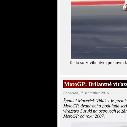
Takto so zdvihnutým predným ko
MotoGP: Brilantné víťazs
Pondelok, 05 september 2016
Španiel Maverick Viňales je premié
MotoGP, dvanásteho podujatia seriá
víťazstvo Suzuki na ostrovoch je zá
MotoGP od roku 2007.