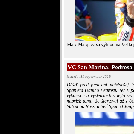
Marc Marquez sa výhrou na Veľkej c
VC San Marina: Pedrosa z
Nedeľa, 11 september 2016
Dážď pred pretekmi najslabšej 
Španiela Daniho Pedrosu. Ten v po
výkonoch a výsledkoch v tejto sezó
napriek tomu, že štartoval až z ôs
Valentino Rossi a tretí Španiel Jo