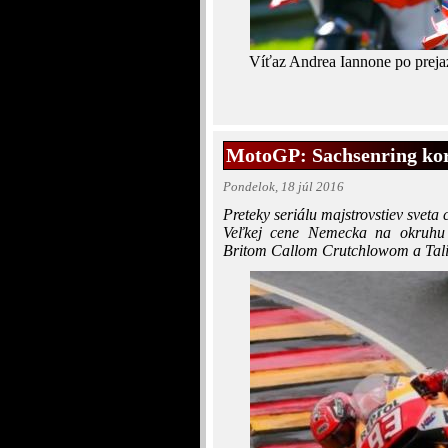
Víťaz Andrea Iannone po preja
MotoGP: Sachsenring ko
Pondelok, 18 júl 2016
Preteky seriálu majstrovstiev sveta
Veľkej cene Nemecka na okruhu 
Britom Callom Crutchlowom a Ta