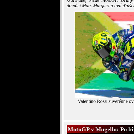
kráľovskej triede MotoGP. Druhý 
domáci Marc Marquez a tretí ďalší
Valentino Rossi suverénne ov
MotoGP v Mugello: Po bi