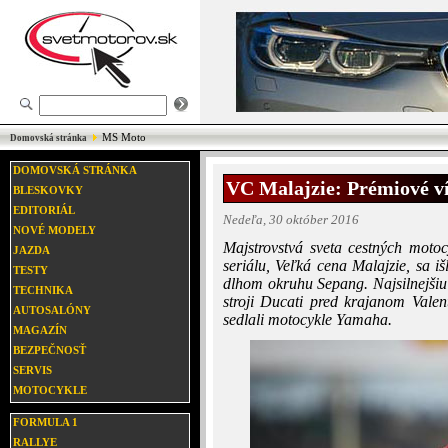
MS Moto
Domovská stránka
DOMOVSKÁ STRÁNKA
VC Malajzie: Prémiové ví
BLESKOVKY
EDITORIÁL
Nedeľa, 30 október 2016
NOVÉ MODELY
Majstrovstvá sveta cestných motoc
JAZDA
seriálu, Veľká cena Malajzie, sa i
TESTY
dlhom okruhu Sepang. Najsilnejši
TECHNIKA
stroji Ducati pred krajanom Vale
AUTOSALÓNY
sedlali motocykle Yamaha.
MAGAZÍN
BEZPEČNOSŤ
SERVIS
MOTOCYKLE
FORMULA 1
RALLYE