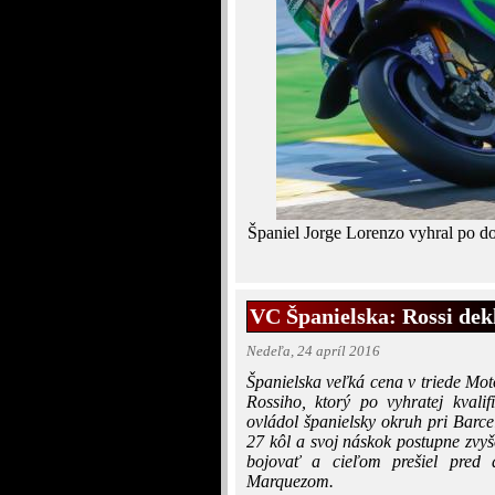
Španiel Jorge Lorenzo vyhral po d
VC Španielska: Rossi de
Nedeľa, 24 apríl 2016
Španielska veľká cena v triede Mot
Rossiho, ktorý po vyhratej kvali
ovládol španielsky okruh pri Barce
27 kôl a svoj náskok postupne zv
bojovať a cieľom prešiel pre
Marquezom.