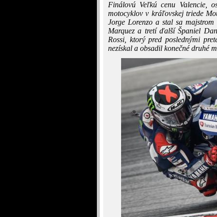
Finálovú Veľkú cenu Valencie, os
motocyklov v kráľovskej triede Mo
Jorge Lorenzo a stal sa majstrom 
Marquez a tretí ďalší Španiel Dani
Rossi, ktorý pred poslednými prete
nezískal a obsadil konečné druhé m