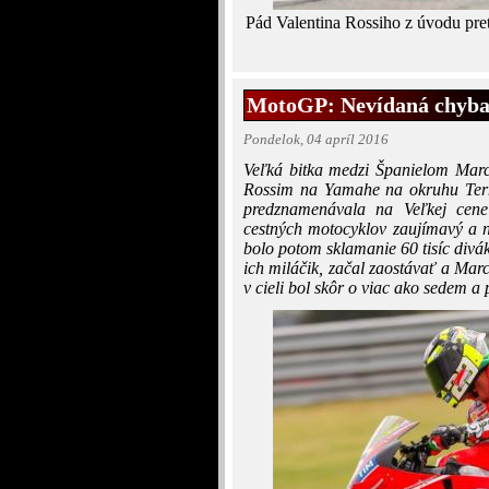
Pád Valentina Rossiho z úvodu pre
MotoGP: Nevídaná chyba p
Pondelok, 04 apríl 2016
Veľká bitka medzi Španielom Ma
Rossim na Yamahe na okruhu Term
predznamenávala na Veľkej cene
cestných motocyklov zaujímavý a 
bolo potom sklamanie 60 tisíc divák
ich miláčik, začal zaostávať a Ma
v cieli bol skôr o viac ako sedem a