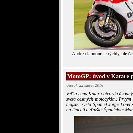
Andrea Iannone je rýchly, ale č
MotoGP: úvod v Katare 
Utorok, 22 marec 2016
Veľká cena Kataru otvorila úvodný
sveta cestných motocyklov. Prvým 
majster sveta Španiel Jorge Lor
na Ducati a ďalším Španielom M