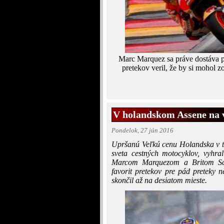
Marc Marquez sa práve dostáva pr
pretekov veril, že by si mohol 
V holandskom Assene na v
Pondelok, 27 jún 2016
Upršanú Veľkú cenu Holandska v tr
sveta cestných motocyklov, vyhra
Marcom Marquezom a Britom Scot
favorit pretekov pre pád preteky n
skončil až na desiatom mieste.