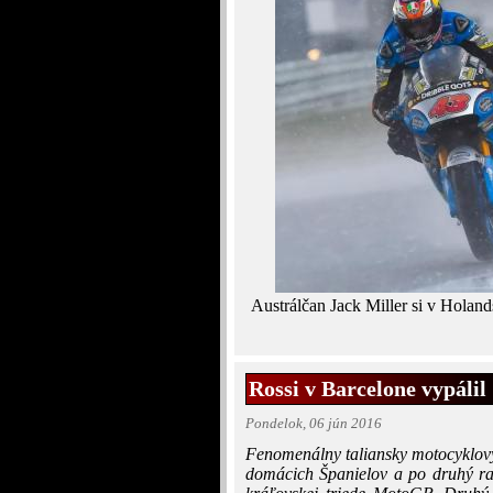
Austrálčan Jack Miller si v Holan
Rossi v Barcelone vypáli
Pondelok, 06 jún 2016
Fenomenálny taliansky motocyklový 
domácich Španielov a po druhý raz