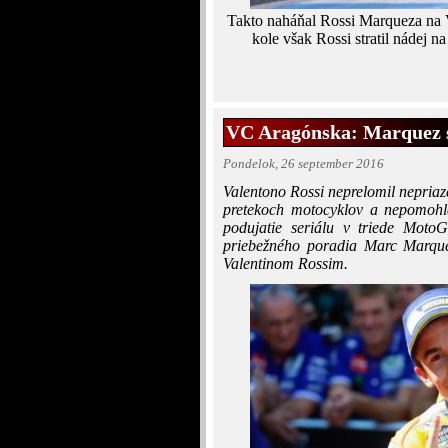
Takto naháňal Rossi Marqueza na
kole však Rossi stratil nádej na
VC Aragónska: Marquez 
Pondelok, 26 september 2016
Valentono Rossi neprelomil nepriaze
pretekoch motocyklov a nepomohl
podujatie seriálu v triede MotoG
priebežného poradia Marc Marqu
Valentinom Rossim.