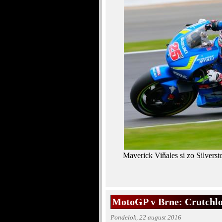
Maverick Viňales si zo Silvers
MotoGP v Brne: Crutchl
Pondelok, 22 august 2016