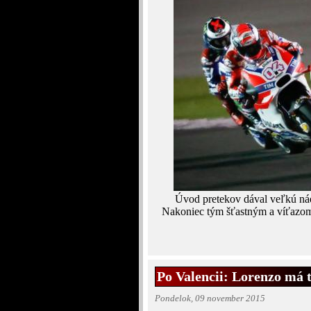
Úvod pretekov dával veľkú nád
Nakoniec tým šťastným a víťazom 
Po Valencii: Lorenzo má tr
Pondelok, 09 november 2015