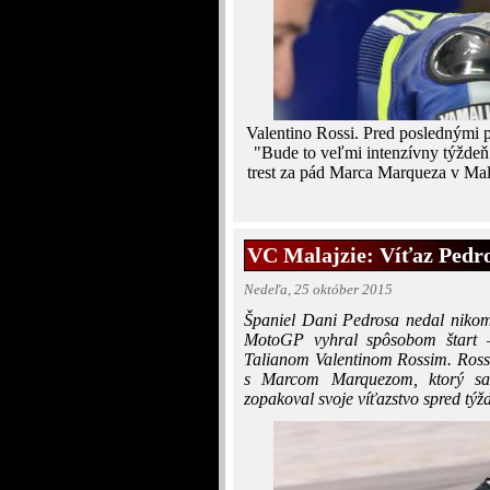
Valentino Rossi. Pred poslednými 
"Bude to veľmi intenzívny týždeň"
trest za pád Marca Marqueza v Mala
VC Malajzie: Víťaz Pedro
Nedeľa, 25 október 2015
Španiel Dani Pedrosa nedal nikom
MotoGP vyhral spôsobom štart 
Talianom Valentinom Rossim. Rossih
s Marcom Marquezom, ktorý sa
zopakoval svoje víťazstvo spred týžd