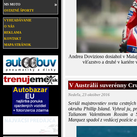
MS MOTO
OSTATNÉ ŠPORTY
VYHĽADÁVANIE
O NÁS
REKLAMA
KONTAKT
MAPA STRÁNOK
Andrea Dovizioso dosiahol v Malajz
víťazstvo a druhé v kariére
V Austrálii suverénny Cr
Nedeľa, 23 október 2016
Seriál majstrovstiev sveta cestný
okruhu Phillip Island. Vyhral ju, 
Talianom Valentinom Rossim a 
Marquez spadol z vedúcej pozície a 