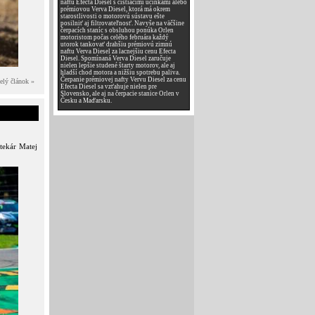
naftu Efecta Diesel s čistiacimi účinkami alebo
prémiovou Verva Diesel, ktorá má okrem
starostlivosti o motorovú sústavu ešte
posilniť aj filtrovateľnosť. Navyše na väčšine
čerpacích staníc s obsluhou ponúka Orlen
motoristom počas celého februára každý
utorok tankovať drahšiu prémiovú zimnú
naftu Verva Diesel za lacnejšiu cenu Efecta
Diesel. Spomínaná Verva Diesel zaručuje
nielen lepšie studené štarty motorov, ale aj
hladší chod motora a nižšiu spotrebu paliva.
Čerpanie prémiovej nafty Vervu Diesel za cenu
elý článok »
Efecta Diesel sa vzťahuje nielen pre
Slovensko, ale aj na čerpacie stanice Orlen v
Česku a Maďarsku.
tekár Matej