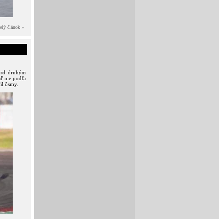
elý článok »
card druhým
ď nie podľa
il ôsmy.