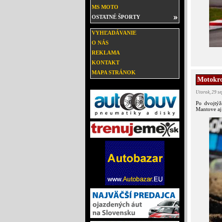
MS MOTO
OSTATNÉ ŠPORTY
VYHĽADÁVANIE
O NÁS
REKLAMA
KONTAKT
MAPA STRÁNOK
Motokro
Utorok, 29 s
Po dvojtýž
Mantove aj