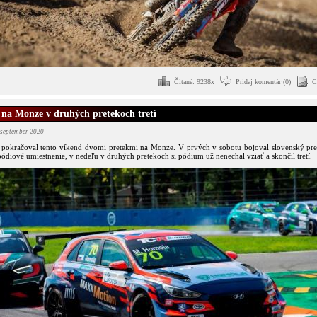
Čítané: 9238x
Pridaj komentár (0)
C
na Monze v druhých pretekoch tretí
 september 2020
 pokračoval tento víkend dvomi pretekmi na Monze. V prvých v sobotu bojoval slovenský pre
diové umiestnenie, v nedeľu v druhých pretekoch si pódium už nenechal vziať a skončil tretí.