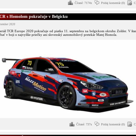
Čítané: 7174x
Pridaj komentár (0)
C
TCR s Homolom pokračuje v Belgicku
eptember 2020
eriál TCR Europe 2020 pokračuje od piatka 11. septembra na belgickom okruhu Zolder. V šta
bať v boji o najvyššie priečky ani slovenský automobilový pretekár Matej Homola.
Čítané: 737x
Pridaj komentár (0)
C