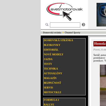
Ostatné športy
Domovská stránka
DOMOVSKÁ STRÁNKA
Homola v
BLESKOVKY
EDITORIÁL
Piatok, 16 o
NOVÉ MODELY
Seriál aut
pretekárov
JAZDA
pretekov. V
TESTY
TECHNIKA
AUTOSALÓNY
MAGAZÍN
BEZPEČNOSŤ
SERVIS
MOTOCYKLE
FORMULA 1
RALLYE