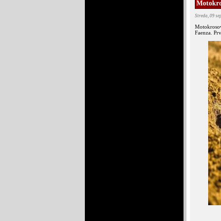
Motokro
Streda, 09 s
Motokrosov
Faenza. Prv