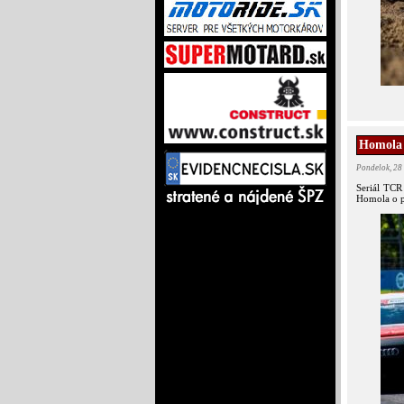
Homola 
Pondelok, 28
Seriál TCR
Homola o pó