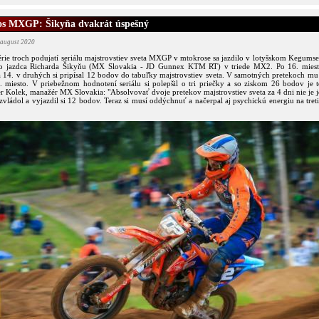
s MXGP: Šikyňa dvakrát úspešný
 august 2020
rie troch podujatí seriálu majstrovstiev sveta MXGP v mtokrose sa jazdilo v lotyšskom Kegumse 
ho jazdca Richarda Šikyňu (MX Slovakia - JD Gunnex KTM RT) v triede MX2. Po 16. miest
 14. v druhých si pripísal 12 bodov do tabuľky majstrovstiev sveta. V samotných pretekoch mu
. miesto. V priebežnom hodnotení seriálu si polepšil o tri priečky a so ziskom 26 bodov je t
er Kolek, manažér MX Slovakia: "Absolvovať dvoje pretekov majstrovstiev sveta za 4 dni nie je
 zvládol a vyjazdil si 12 bodov. Teraz si musí oddýchnuť a načerpal aj psychickú energiu na tret