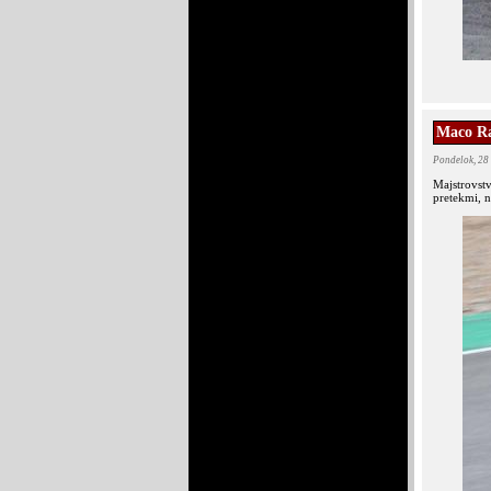
Maco Ra
Pondelok, 28
Majstrovst
pretekmi, n