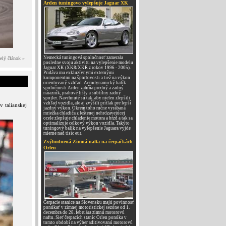
Arden tuningovo vylepšuje Jaguar XK
Nemecká tuningová spoločnosť zamerala
elý článok »
posledne svoju aktivitu na vylepšenie modelu
Jaguar XK (XK8/XKR z rokov 1996 - 2005).
Pridáva mu exkluzívnymi externými
komponentmi na športovosti a tiež na výkon
orientovaný vzhľad. Aerodynamický balík
spoločnosti Arden zahŕňa predný a zadný
nárazník, prahové lišty a subtílny zadný
spojler. Navrhnuté sú tak, aby nielen zlepšili
vzhľad vozidla, ale aj zvýšili prítlak pre lepší
 talianskej
jazdný výkon. Okrem toho ručne vyrábaná
mriežka chladiča z leštenej nehrdzavejúcej
ocele zlepšuje chladenie motora a bŕzd a tak sa
optimalizuje celkový výkon vozidla. Takýto
tuningový balík na vylepšenie Jaguara vyjde
mierne nad tisíc eur.
Zvýhodnená Zimná nafta na čerpačkách
Orlen
Čerpacie stanice na Slovensku majú povinnosť
ponúkať v zimnej motoristickej sezóne od 1.
decembra do 28. februára zimnú motorovú
naftu. Sieť čerpacích staníc Orlen ponúka v
tomto období na výber aditivovanú motorovú