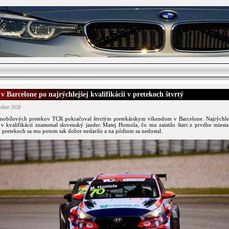
 Barcelone po najrýchlejšej kvalifikácii v pretekoch štvrtý
któber 2020
omobilových pretekov TCR pokračoval štvrtým pretekárskym víkendom v Barcelone. Najrýchlej
 v kvalifikácii znamenal slovenský jazdec Matej Homola, čo mu zaistilo štart z prvého miest
 pretekoch sa mu potom tak dobre nedarilo a na pódium sa nedostal.