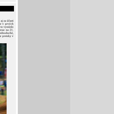
aj za účasti
e v prvých
 to vynieslo
eraz na 21.
 jednoduché,
ie preteky v