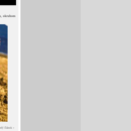
ku, okruhom
elý článok »