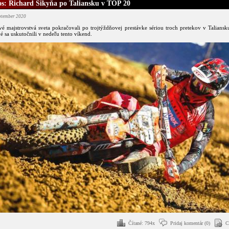
s: Richard Šikyňa po Taliansku v TOP 20
eptember 2020
é majstrovstvá sveta pokračovali po trojtýždňovej prestávke sériou troch pretekov v Talians
é sa uskutočnili v nedeľu tento víkend.
Čítané: 794x
Pridaj komentár (0)
C