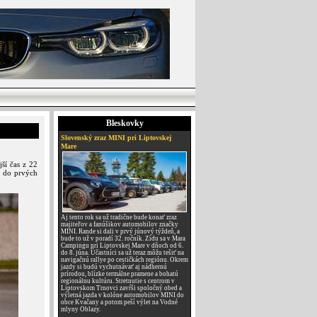
Bleskovky
Slovenský zraz MINI pri Liptovskej
Mare
ší čas z 22
a do prvých
Aj tento rok sa už tradične bude konať zraz
majiteľov a fanúšikov automobilov značky
MINI. Rande si dali v prvý júnový týždeň, a
bude to už v poradí 32. ročník. Zídu sa v Mara
Campingu pri Liptovskej Mare v dňoch od 6.
do 8. júna. Účastníci sa už teraz môžu tešiť na
navigačnú rallye po cestičkách regiónu. Okrem
jazdy si budú vychutnávať aj nádhernú
prírodou, blízke termálne pramene a bohatú
regionálnu kultúru. Stretnutie s centrom v
Liptovskom Trnovci zavŕši spoločný obed a
výletná jazda v kolóne automobilov MINI do
obce Kvačany a potom peší výlet na Vodné
mlyny Oblazy.