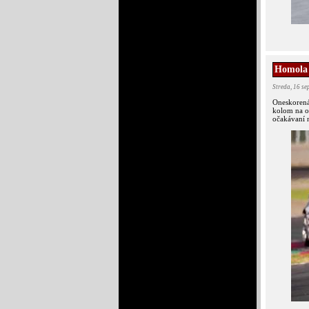
Homola 
Streda, 16 s
Oneskorená
kolom na o
očakávaní n