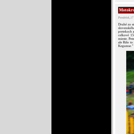
Motokro
Pondelok, 17
Druhé zo sé
slovenské
pretekoch a
celkové 15
mieste. Pet
ale Rišo to
Kegumse."