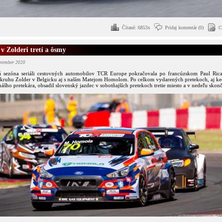
Čítané: 6853x
Pridaj komentár (0)
C
v Zolderi tretí a ôsmy
eptember 2020
 sezóna seriáli cestovných automobilov TCR Europe pokračovala po francúzskom Paul Ri
kruhu Zolder v Belgicku aj s naším Matejom Homolom. Po celkom vydarených pretekoch, aj ke
ášho pretekára, obsadil slovenský jazdec v sobotňajších pretekoch tretie miesto a v nedeľu skonč