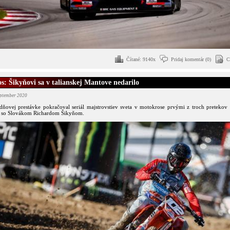
Čítané: 9140x
Pridaj komentár (0)
C
s: Šikyňovi sa v talianskej Mantove nedarilo
eptember 2020
dňovej prestávke pokračoval seriál majstrovstiev sveta v motokrose prvými z troch pretekov v
 so Slovákom Richardom Šikyňom.