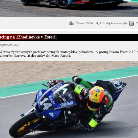
Čítané: 7908x
Pridaj komentár (0)
C
cing na 12hodinovke v Estoril
 september 2020
vá sveta vytrvalostných pretekov cestných motocyklov pokračovali v portugalskom Estorile 12
a ktorých štartoval aj slovenský tím Maco Racing.