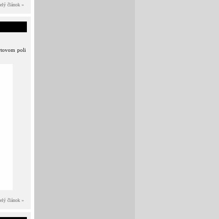
elý článok »
rtovom poli
elý článok »