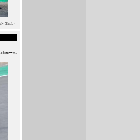
elý článok »
-hodinovými