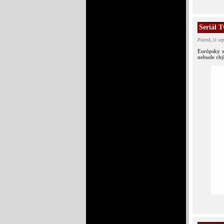
Seriál 
Piatok, 11 s
Európsky s
nebude chý