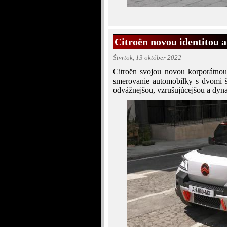
Citroën novou identitou 
Štvrtok, 13 október 2022
Citroën svojou novou korporátno
smerovanie automobilky s dvomi š
odvážnejšou, vzrušujúcejšou a dyna