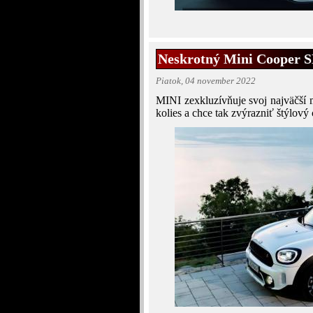
Neskrotný Mini Cooper S
Piatok, 04 november 2022
MINI zexkluzívňuje svoj najväčš
kolies a chce tak zvýrazniť štýlov