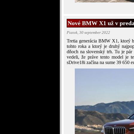
Nové BMW X1 už v predaji
Piatok, 30 september 2022
Tretia generácia BMW X1, ktorý b
tohto roka a ktorý je druhý najpo
dňoch na slovenský trh. Tu je pár f
vedeli, že práve tento model j
sDrive18i začína na sume 39 650 eu