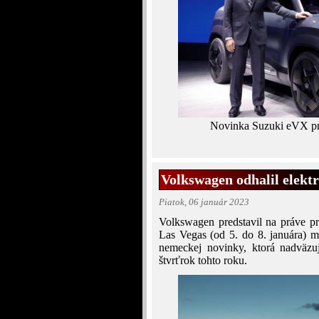
Novinka Suzuki eVX pri
Volkswagen odhalil elekt
Piatok, 06 január 2023
Volkswagen predstavil na práve p
Las Vegas (od 5. do 8. januára) 
nemeckej novinky, ktorá nadväzu
štvrťrok tohto roku.