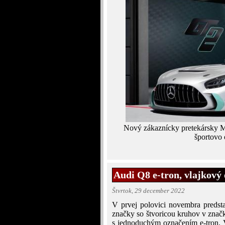
Nový zákaznícky pretekársky 
športovo
Audi Q8 e-tron, vlajkový
Štvrtok, 29 december 2022
V prvej polovici novembra predst
značky so štvoricou kruhov v zna
s jednoduchým označením e-tron. 