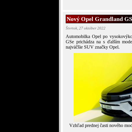
Nový Opel Grandland GS
Štvrtok, 27 október 2022
Automobilka Opel po vysokovýko
GSe prichádza na s ďalším mode
najväčšie SUV značky Opel.
Vzhľad prednej časti nového mo