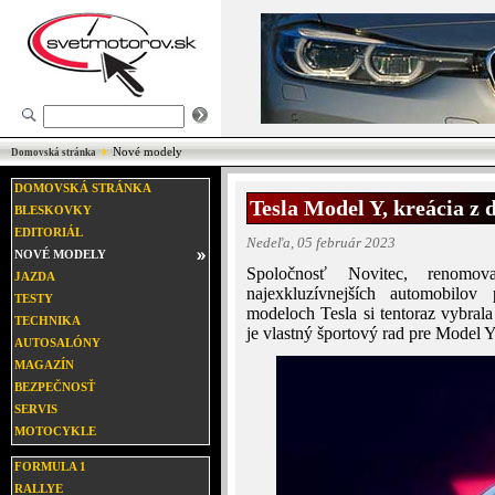
Nové modely
Domovská stránka
DOMOVSKÁ STRÁNKA
Tesla Model Y, kreácia z 
BLESKOVKY
EDITORIÁL
Nedeľa, 05 február 2023
NOVÉ MODELY
Spoločnosť Novitec, renomov
JAZDA
najexkluzívnejších automobilov
TESTY
modeloch Tesla si tentoraz vybra
TECHNIKA
je vlastný športový rad pre Model Y
AUTOSALÓNY
MAGAZÍN
BEZPEČNOSŤ
SERVIS
MOTOCYKLE
FORMULA 1
RALLYE