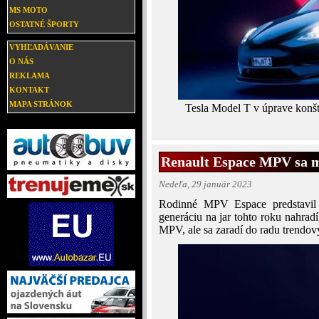
MS MOTO
OSTATNÉ ŠPORTY
VYHĽADÁVANIE
O NÁS
REKLAMA
KONTAKT
MAPA STRÁNOK
Tesla Model T v úprave konšt
Renault Espace MPV sa 
Nedeľa, 29 január 2023
Rodinné MPV Espace predstavil 
generáciu na jar tohto roku nahrad
MPV, ale sa zaradí do radu trend