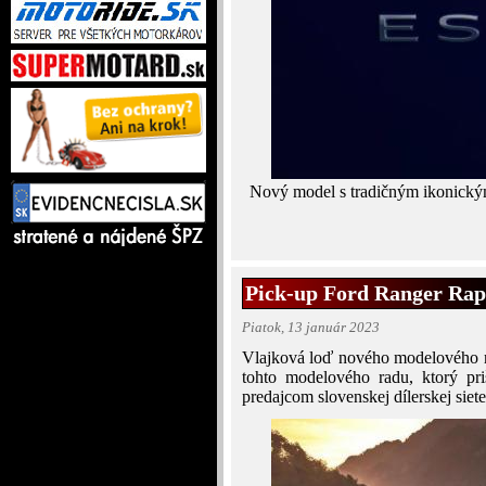
Nový model s tradičným ikonickým
Pick-up Ford Ranger Rap
Piatok, 13 január 2023
Vlajková loď nového modelového r
tohto modelového radu, ktorý pr
predajcom slovenskej dílerskej siete