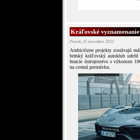
Kráľovské vyznamenani
Piatok, 11 november 2022
Ambiciózne projekty zostávajú mál
britský kráľovský autoklub udeli
hnacie ústrojenstvo s výkonom 106
na cestnú premávku.