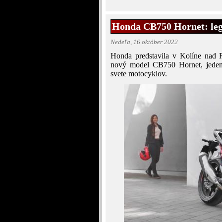
Honda CB750 Hornet: le
Nedeľa, 16 október 2022
Honda predstavila v Kolíne nad 
nový model CB750 Hornet, jeden 
svete motocyklov.