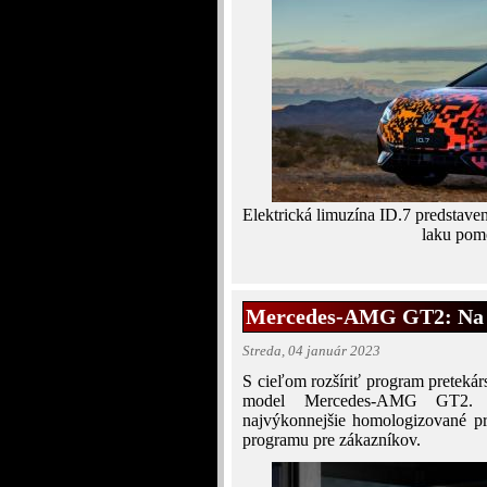
Elektrická limuzína ID.7 predstav
laku pom
Mercedes-AMG GT2: Na pr
Streda, 04 január 2023
S cieľom rozšíriť program preteká
model Mercedes-AMG GT2. N
najvýkonnejšie homologizované pre
programu pre zákazníkov.