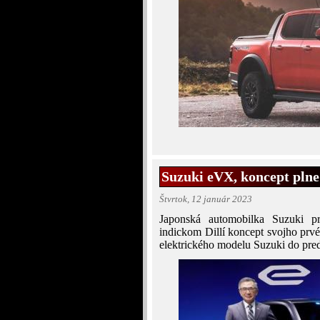
Suzuki eVX, koncept plne
Štvrtok, 12 január 2023
Japonská automobilka Suzuki pr
indickom Dillí koncept svojho prvé
elektrického modelu Suzuki do pre