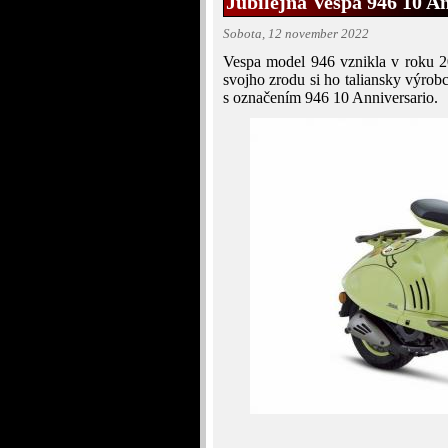
Jubilejná Vespa 946 10 A
Sobota, 12 november 2022
Vespa model 946 vznikla v roku 2
svojho zrodu si ho taliansky výrob
s označením 946 10 Anniversario.