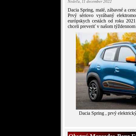
Nedeľa, 11 december 2022
Dacia Spring, malé, zábavné a ceno
Prvý sériovo vyrábaný elektromo
európskych cestách od roku 2021.
chceli preveriť v našom týždennom
Dacia Spring , prvý elektric